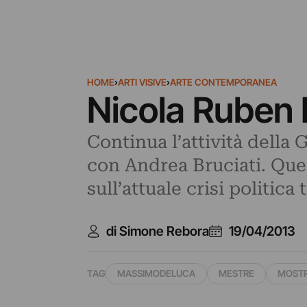
HOME
›
ARTI VISIVE
›
ARTE CONTEMPORANEA
Nicola Ruben M
Continua l’attività della
con Andrea Bruciati. Ques
sull’attuale crisi politic
di Simone Rebora
19/04/2013
TAG
MASSIMODELUCA
MESTRE
MOST