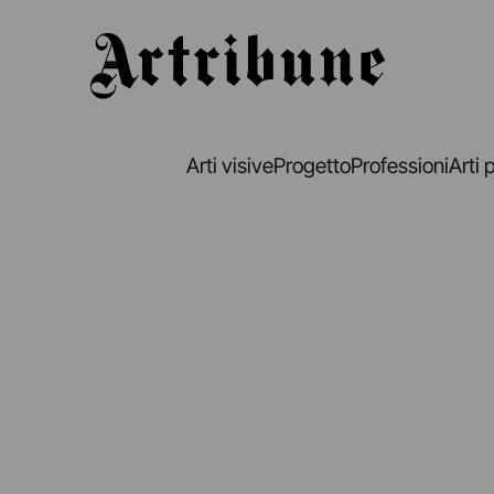
Artribune
Arti visive
Progetto
Professioni
Arti 