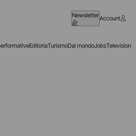
Newsletter
Account
performative
Editoria
Turismo
Dal mondo
Jobs
Television