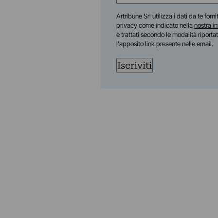
(Required)
First
Artribune Srl utilizza i dati da te forn
privacy come indicato nella
nostra i
e trattati secondo le modalità riporta
l'apposito link presente nelle email.
Iscriviti