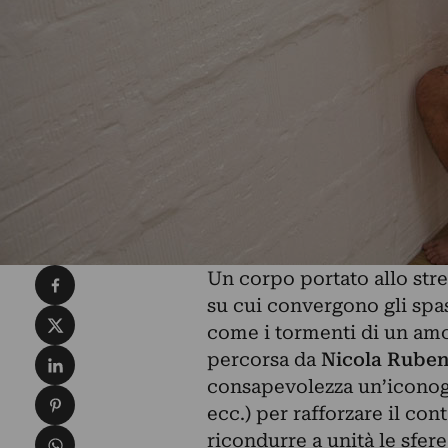
Condividi su Facebook
Un corpo portato allo stre
su cui convergono gli spas
Condividi su X
come i tormenti di un amo
Condividi su LinkedIn
percorsa da
Nicola Ruben
consapevolezza un’iconog
Condividi su Pinterest
ecc.) per rafforzare il co
Condividi su WhatsApp
ricondurre a unità le sfere