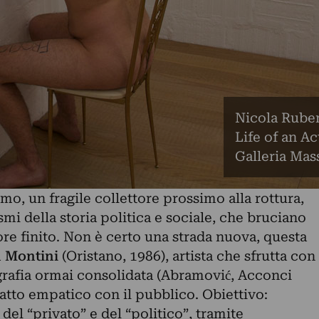
Nicola Ruben
Life of an Ac
Galleria Mas
mo, un fragile collettore prossimo alla rottura,
mi della storia politica e sociale, che bruciano
re finito. Non è certo una strada nuova, questa
 Montini
(Oristano, 1986), artista che sfrutta con
rafia ormai consolidata (Abramović, Acconci
ntatto empatico con il pubblico. Obiettivo:
 del “privato” e del “politico”, tramite