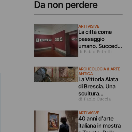
Da non perdere
ARTI VISIVE
La città come
paesaggio
umano. Succede
di Fabio Petrelli
nelle fotografie di
Matilde Demele
in mostra a
ARCHEOLOGIA & ARTE
Roma
ANTICA
La Vittoria Alata
di Brescia. Una
scultura
di Paolo Cuccia
leggendaria vista
da 40 grandi
ARTI VISIVE
fotografi
40 anni d’arte
italiana in mostra