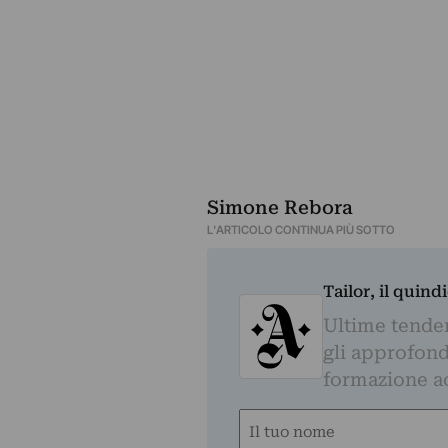
Simone Rebora
L'ARTICOLO CONTINUA PIÙ SOTTO
Tailor, il quin
Ultime tendenz
gli approfond
formazione a
Nome