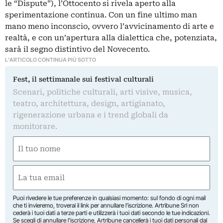
le “Dispute”), l’Ottocento si rivela aperto alla
sperimentazione continua. Con un fine ultimo man
mano meno inconscio, ovvero l’avvicinamento di arte e
realtà, e con un’apertura alla dialettica che, potenziata,
sarà il segno distintivo del Novecento.
L'ARTICOLO CONTINUA PIÙ SOTTO
Fest, il settimanale sui festival culturali
Scenari, politiche culturali, arti visive, musica,
teatro, architettura, design, artigianato,
rigenerazione urbana e i trend globali da
monitorare.
Nome
(Required)
First
Email
(Required)
Puoi rivedere le tue preferenze in qualsiasi momento: sul fondo di ogni mail
che ti invieremo, troverai il link per annullare l’iscrizione. Artribune Srl non
cederà i tuoi dati a terze parti e utilizzerà i tuoi dati secondo le tue indicazioni.
Se scegli di annullare l’iscrizione, Artribune cancellerà i tuoi dati personali dal