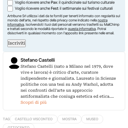
Voglio ricevere anche
Pax
: il quindicinale sul turismo culturale
Voglio ricevere anche
Fest
: il settimanale sui festival culturali
Artribune Srl utilizza i dati da te forniti per tenerti informato con regolarità sul
mondo dell'arte, nel rispetto della privacy come indicato nella
nostra
informativa
. Iscrivendoti i tuoi dati personali verranno trasferiti su MailChimp
e trattati secondo le modalità riportate in
questa informativa
. Potrai
disiscriverti in qualsiasi momento con l'apposito link presente nelle email.
Iscriviti
Stefano Castelli
Stefano Castelli (nato a Milano nel 1979, dove
vive e lavora) è critico d'arte, curatore
indipendente e giornalista. Laureato in Scienze
politiche con una tesi su Andy Warhol, adotta
nei confronti dell'arte un approccio
antiformalista che coniuga estetica ed etica.…
Scopri di più
TAG
CASTELLO VISCONTEO
MOSTRA
MUSEO
OTTOCENTO