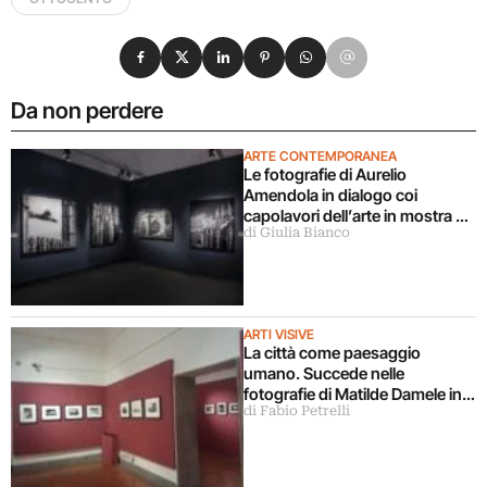
Condividi su Facebook
Condividi su X
Condividi su LinkedIn
Condividi su Pinterest
Condividi su WhatsApp
Condividi su Email
Da non perdere
ARTE CONTEMPORANEA
Le fotografie di Aurelio
Amendola in dialogo coi
capolavori dell’arte in mostra a
di Giulia Bianco
Milano
ARTI VISIVE
La città come paesaggio
umano. Succede nelle
fotografie di Matilde Damele in
di Fabio Petrelli
mostra a Roma