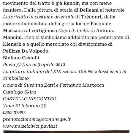
movimento del tratto è già
Renoir
, ma con meno
maniera. Dalla pittura di storia di
Delleani
al notevole
Autoriratto in costume orientale
di
Trécourt
, dalla
modernità inusitata della gloria locale
Pasquale
Massacra
al vertiginoso
Dopo il duello
di
Antonio
Mancini
. Fino al simbolismo addolcito ma penetrante di
Kienerk
e a quello mescolato col divisionismo di
Pellizza Da Volpedo
.
Stefano Castelli
Pavia // fino al 9 aprile 2012
La pittura italiana del XIX secolo. Dal Neoclassicismo al
Simbolismo
a cura di Susanna Zatti e Fernando Mazzocca
Catalogo Skira
CASTELLO VISCONTEO
Viale XI febbraio 35
0382 33853
prenotazionimc@comune.pv.it
www.museicivici.pavia.it