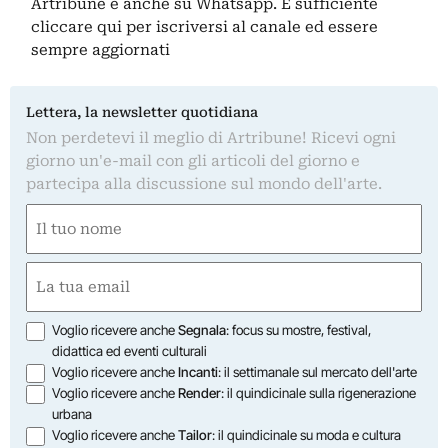
Artribune è anche su Whatsapp. È sufficiente
cliccare qui
per iscriversi al canale ed essere
sempre aggiornati
Lettera, la newsletter quotidiana
Non perdetevi il meglio di Artribune! Ricevi ogni
giorno un'e-mail con gli articoli del giorno e
partecipa alla discussione sul mondo dell'arte.
Nome
(Required)
First
Email
(Required)
Opzioni
Voglio ricevere anche
Segnala
: focus su mostre, festival,
didattica ed eventi culturali
Voglio ricevere anche
Incanti
: il settimanale sul mercato dell'arte
Voglio ricevere anche
Render
: il quindicinale sulla rigenerazione
urbana
Voglio ricevere anche
Tailor
: il quindicinale su moda e cultura