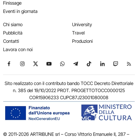
Finissage
Eventi in giornata
Chi siamo
University
Pubblicità
Travel
Contatti
Produzioni
Lavora con noi
Seguici su Facebook
Seguici su Instagram
Seguici su X
Seguici su YouTube
Seguici su WhatsApp
Seguici su Telegram
Seguici su TikTok
Seguici su Link
Seguici su
Segui
Sito realizzato con il contributo bando TOCC Decreto Direttoriale
n. 385 del 19/10/2022 PROT. PROGETTOTOCC0000125
COR15906233 CUPC87J23001080008
© 2011-2026 ARTRIBUNE srl – Corso Vittorio Emanuele II, 287 –