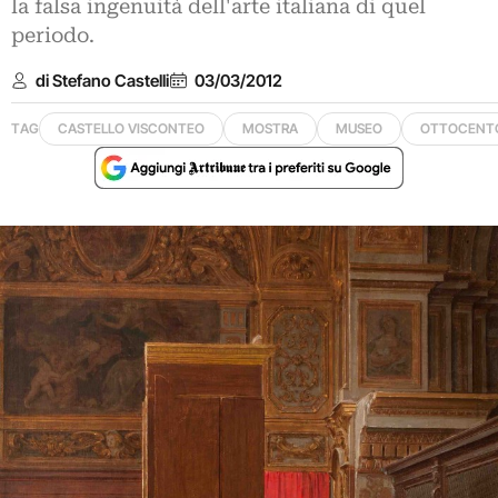
la falsa ingenuità dell'arte italiana di quel
periodo.
di Stefano Castelli
03/03/2012
TAG
CASTELLO VISCONTEO
MOSTRA
MUSEO
OTTOCENT