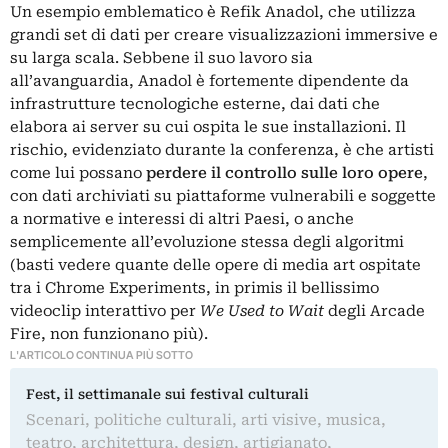
Un esempio emblematico è
Refik Anadol
, che utilizza
grandi set di dati per creare visualizzazioni immersive e
su larga scala. Sebbene il suo lavoro sia
all’avanguardia, Anadol è fortemente dipendente da
infrastrutture tecnologiche esterne, dai dati che
elabora ai server su cui ospita le sue installazioni. Il
rischio, evidenziato durante la conferenza, è che artisti
come lui possano
perdere il controllo sulle loro opere
,
con dati archiviati su piattaforme vulnerabili e soggette
a normative e interessi di altri Paesi, o anche
semplicemente all’evoluzione stessa degli algoritmi
(basti vedere quante delle opere di media art ospitate
tra i Chrome Experiments, in primis il bellissimo
videoclip interattivo per
We Used to Wait
degli Arcade
Fire, non funzionano più).
L'ARTICOLO CONTINUA PIÙ SOTTO
Fest, il settimanale sui festival culturali
Scenari, politiche culturali, arti visive, musica,
teatro, architettura, design, artigianato,