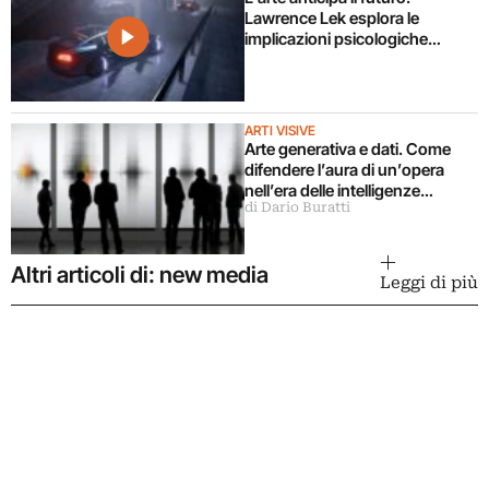
Lawrence Lek esplora le
implicazioni psicologiche
dell’intelligenza artificiale
ARTI VISIVE
Arte generativa e dati. Come
difendere l’aura di un’opera
nell’era delle intelligenze
di Dario Buratti
artificiali?
Altri articoli di: new media
Leggi di più