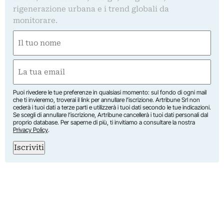
rigenerazione urbana e i trend globali da
monitorare.
Nome
(Required)
First
Email
(Required)
Puoi rivedere le tue preferenze in qualsiasi momento: sul fondo di ogni mail
che ti invieremo, troverai il link per annullare l’iscrizione. Artribune Srl non
cederà i tuoi dati a terze parti e utilizzerà i tuoi dati secondo le tue indicazioni.
Se scegli di annullare l’iscrizione, Artribune cancellerà i tuoi dati personali dal
proprio database. Per saperne di più, ti invitiamo a consultare la nostra
Privacy Policy
.
Iscriviti