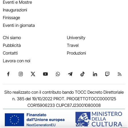
Eventi e Mostre
Inaugurazioni
Finissage
Eventi in giornata
Chi siamo
University
Pubblicità
Travel
Contatti
Produzioni
Lavora con noi
Seguici su Facebook
Seguici su Instagram
Seguici su X
Seguici su YouTube
Seguici su WhatsApp
Seguici su Telegram
Seguici su TikTok
Seguici su Link
Seguici su
Segui
Sito realizzato con il contributo bando TOCC Decreto Direttoriale
n. 385 del 19/10/2022 PROT. PROGETTOTOCC0000125
COR15906233 CUPC87J23001080008