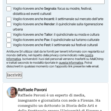
Opzioni
Voglio ricevere anche
Segnala
: focus su mostre, festival,
didattica ed eventi culturali
Voglio ricevere anche
Incanti
: il settimanale sul mercato dell'arte
Voglio ricevere anche
Render
: il quindicinale sulla rigenerazione
urbana
Voglio ricevere anche
Tailor
: il quindicinale su moda e cultura
Voglio ricevere anche
Pax
: il quindicinale sul turismo culturale
Voglio ricevere anche
Fest
: il settimanale sui festival culturali
Artribune Srl utilizza i dati da te forniti per tenerti informato con regolarità sul
mondo dell'arte, nel rispetto della privacy come indicato nella
nostra
informativa
. Iscrivendoti i tuoi dati personali verranno trasferiti su MailChimp
e trattati secondo le modalità riportate in
questa informativa
. Potrai
disiscriverti in qualsiasi momento con l'apposito link presente nelle email.
Iscriviti
Raffaele Pavoni
Raffaele Pavoni è un esperto di media,
insegnante e giornalista con sede a Firenze. Ha
conseguito un dottorato in Storia delle Arti e
dello Spettacolo presso l'Università di Firenze e