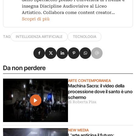
insegna Discipline Audiovisive al Liceo
Artistico. Collabora come content creator…
Scopri di più
TAG
INTELLIGENZA ARTIFICIALE
TECNOLOGIA
Condividi su Facebook
Condividi su X
Condividi su LinkedIn
Condividi su Pinterest
Condividi su WhatsApp
Condividi su Email
Da non perdere
ARTE CONTEMPORANEA
Machina Sacra: il video della
processione dove il santo è uno
schermo
di Roberta Pisa
NEW MEDIA
L’arte anticipa il futuro: