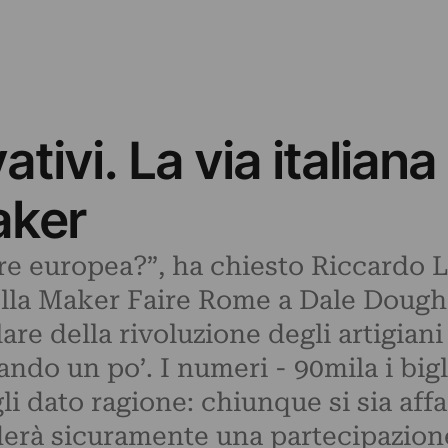
ativi. La via italiana 
aker
re europea?”, ha chiesto Riccardo L
lla Maker Faire Rome a Dale Doughe
re della rivoluzione degli artigiani 
ndo un po’. I numeri - 90mila i bigli
i dato ragione: chiunque si sia affa
derà sicuramente una partecipazione