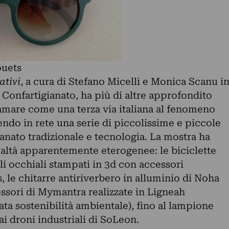
ouets
ativi
, a cura di Stefano Micelli e Monica Scanu i
Confartigianato, ha più di altre approfondito
mare come una terza via italiana al fenomeno
endo in rete una serie di piccolissime e piccole
ianato tradizionale e tecnologia. La mostra ha
altà apparentemente eterogenee: le biciclette
gli occhiali stampati in 3d con accessori
, le chitarre antiriverbero in alluminio di Noha
cessori di Mymantra realizzate in Ligneah
ata sostenibilità ambientale), fino al lampione
i droni industriali di SoLeon.