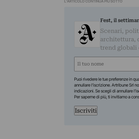
L'ARTICOLO CONTINUA PIÙ SOTTO
Fest, il settima
Scenari, polit
architettura, 
trend globali
Nome
(Required)
First
Puoi rivedere le tue preferenze in qua
annullare l’iscrizione. Artribune Srl no
indicazioni. Se scegli di annullare l’i
Per saperne di più, ti invitiamo a con
Iscriviti