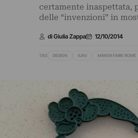
certamente inaspettata, 
delle “invenzioni” in mos
di Giulia Zappa
12/10/2014
TAG
DESIGN
IUAV
MAKER FAIRE ROME