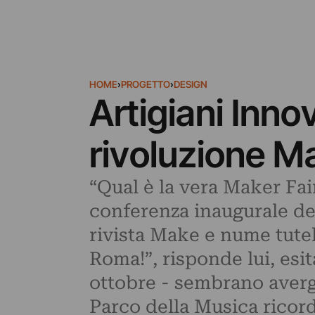
HOME
›
PROGETTO
›
DESIGN
Artigiani Innov
rivoluzione M
“Qual è la vera Maker Fai
conferenza inaugurale de
rivista Make e nume tutela
Roma!”, risponde lui, esita
ottobre - sembrano avergl
Parco della Musica ricor