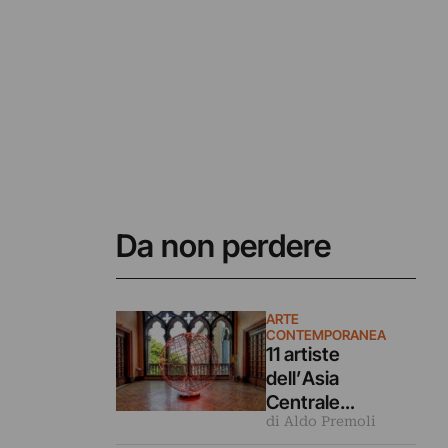
Da non perdere
ARTE
CONTEMPORANEA
11 artiste
dell’Asia
Centrale
di Aldo Premoli
rileggono la