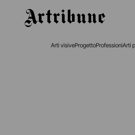
Artribune
Arti visive
Progetto
Professioni
Arti 