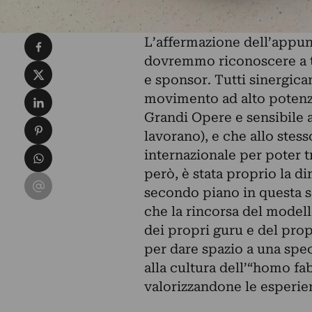
Condividi su Facebook
L’affermazione dell’appu
dovremmo riconoscere a tutt
Condividi su X
e sponsor. Tutti sinergicam
Condividi su LinkedIn
movimento ad alto potenzi
Grandi Opere e sensibile a
Condividi su Pinterest
lavorano), e che allo ste
Condividi su WhatsApp
internazionale per poter 
però, è stata proprio la d
Condividi su Email
secondo piano in questa 
che la rincorsa del modell
dei propri guru e del pro
per dare spazio a una speci
alla cultura dell’“homo fa
valorizzandone le esperie