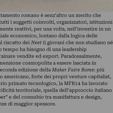
ntamento romano è senz’altro un merito che
i i soggetti coinvolti, organizzatori, istituzioni
ente reattivi, per una volta, nell’investire in un
ale economico, lontano dalla logica delle
l riscatto dei
Neet
(i giovani che non studiano né
sso tempo ha bisogno di una leadership
trainare vendite ed export. Paradossalmente,
imensione cosmopolita a essere lasciata in
seconda edizione della
Maker Faire Rome
: più
o americano, forte dei propri venture capitalist,
prio primato tecnologico, la MFR14 ha lavorato
ficità territoriale, quella dell’approccio italiano
ber” e del connubio tra manifattura e design,
nze di maggior spessore.