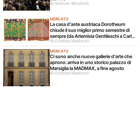
di Antonio Mirabelli
MERCATO
La casa d’aste austriaca Dorotheum
chiude il suo miglior primo semestre di
sempre (da Artemisia Gentileschi a Carla
di Cristina Masturzo
Accardi)
MERCATO
Ci sono anche nuove gallerie d’arte che
aprono: arriva in uno storico palazzo di
Marsiglia la MADMAX, a fine agosto
di Cristina Masturzo