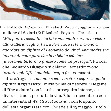
Il ritratto di DiCaprio di Elizabeth Peyton, aggiudicato per
1 milione di dollari (© Elizabeth Peyton - Christie's)
“
Mio padre racconta che lui e mia madre erano in visita
alla Galleria degli Uffizi, a Firenze, e si fermarono a
guardare un dipinto di Leonardo da Vinci. Mia madre era
incinta di me, e pare che io iniziai a calciare
furiosamente: loro lo presero come un presagio
”. Fu così
che
Leonardo DiCaprio
si chiamò Leonardo: “
Sono
tornato agli Uffizi qualche tempo fa
– commenta
l’attore/regista -,
ma non sono riuscito a capire a quale
dipinto si riferissero
”. Inizia prima di nascere, il legame
di “the aviator” con le arti: e proseguirà intenso, su
diverse strade, per tutta la vita. È lui a raccontarlo con
un’intervista al
Wall Street Journal
, con lo spunto
dell’asta organizzata con Christie’s il 13 maggio – titolo