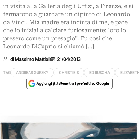
in visita alla Galleria degli Uffizi, a Firenze, e si
fermarono a guardare un dipinto di Leonardo
da Vinci. Mia madre era incinta di me, e pare
che io iniziai a calciare furiosamente: loro lo
presero come un presagio”. Fu così che
Leonardo DiCaprio si chiamò […]
di Massimo Mattioli
21/04/2013
TAG
ANDREAS GURSKY
CHRISTIE'S
ED RUSCHA
ELIZABET