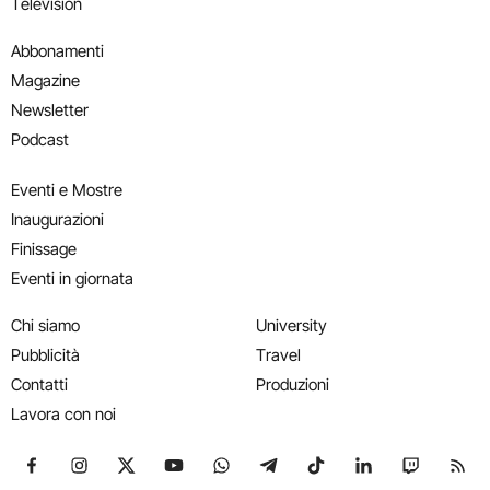
Television
Abbonamenti
Magazine
Newsletter
Podcast
Eventi e Mostre
Inaugurazioni
Finissage
Eventi in giornata
Chi siamo
University
Pubblicità
Travel
Contatti
Produzioni
Lavora con noi
Seguici su Facebook
Seguici su Instagram
Seguici su X
Seguici su YouTube
Seguici su WhatsApp
Seguici su Telegram
Seguici su TikTok
Seguici su Link
Seguici su
Segui