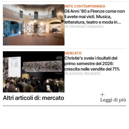
ARTE CONTEMPORANEA
Gli Anni ’80 a Firenze come non
li avete mai visti. Musica,
letteratura, teatro e moda in
di Christian Caliandro
mostra
MERCATO
Christie’s svela i risultati del
primo semestre del 2026:
crescita nelle vendite del 71%
di Antonio Mirabelli
Altri articoli di: mercato
Leggi di più