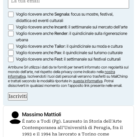
(Obbligatorio)
Opzioni
Voglio ricevere anche
Segnala
: focus su mostre, festival,
didattica ed eventi culturali
Voglio ricevere anche
Incanti
: il settimanale sul mercato dell'arte
Voglio ricevere anche
Render
: il quindicinale sulla rigenerazione
urbana
Voglio ricevere anche
Tailor
: il quindicinale su moda e cultura
Voglio ricevere anche
Pax
: il quindicinale sul turismo culturale
Voglio ricevere anche
Fest
: il settimanale sui festival culturali
Artribune Srl utilizza i dati da te forniti per tenerti informato con regolarità sul
mondo dell'arte, nel rispetto della privacy come indicato nella
nostra
informativa
. Iscrivendoti i tuoi dati personali verranno trasferiti su MailChimp
e trattati secondo le modalità riportate in
questa informativa
. Potrai
disiscriverti in qualsiasi momento con l'apposito link presente nelle email.
Iscriviti
Massimo Mattioli
É nato a Todi (Pg). Laureato in Storia dell'Arte
Contemporanea all’Università di Perugia, fra il
1993 e il 1994 ha lavorato a Torino come