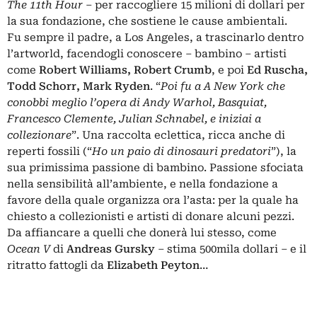
The 11th Hour
– per raccogliere 15 milioni di dollari per
la sua fondazione, che sostiene le cause ambientali.
Fu sempre il padre, a Los Angeles, a trascinarlo dentro
l’artworld, facendogli conoscere – bambino – artisti
come
Robert Williams, Robert Crumb
, e poi
Ed Ruscha,
Todd Schorr, Mark Ryden
. “
Poi fu a A New York che
conobbi meglio l’opera di Andy Warhol, Basquiat,
Francesco Clemente, Julian Schnabel, e iniziai a
collezionare
”. Una raccolta eclettica, ricca anche di
reperti fossili (“
Ho un paio di dinosauri predatori
”), la
sua primissima passione di bambino. Passione sfociata
nella sensibilità all’ambiente, e nella fondazione a
favore della quale organizza ora l’asta: per la quale ha
chiesto a collezionisti e artisti di donare alcuni pezzi.
Da affiancare a quelli che donerà lui stesso, come
Ocean V
di
Andreas Gursky
– stima 500mila dollari – e il
ritratto fattogli da
Elizabeth Peyton
…