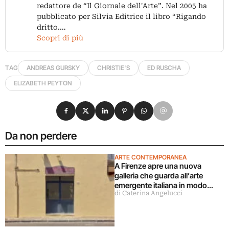
redattore de “Il Giornale dell'Arte”. Nel 2005 ha
pubblicato per Silvia Editrice il libro “Rigando
dritto.…
Scopri di più
TAG
ANDREAS GURSKY
CHRISTIE'S
ED RUSCHA
ELIZABETH PEYTON
Condividi su Facebook
Condividi su X
Condividi su LinkedIn
Condividi su Pinterest
Condividi su WhatsApp
Condividi su Email
Da non perdere
ARTE CONTEMPORANEA
A Firenze apre una nuova
galleria che guarda all’arte
emergente italiana in modo
di Caterina Angelucci
decentrato