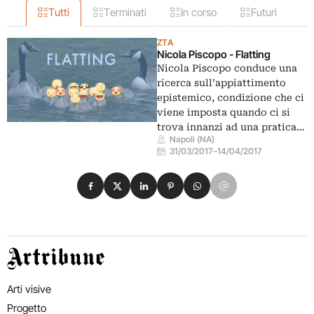
Tutti
Terminati
In corso
Futuri
ZTA
Nicola Piscopo - Flatting
Nicola Piscopo conduce una
ricerca sull’appiattimento
epistemico, condizione che ci
viene imposta quando ci si
trova innanzi ad una pratica…
Napoli (NA)
31/03/2017
–
14/04/2017
Condividi su Facebook
Condividi su X
Condividi su LinkedIn
Condividi su Pinterest
Condividi su WhatsApp
Condividi su Email
Artribune
Arti visive
Progetto