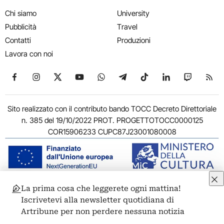
Chi siamo
University
Pubblicità
Travel
Contatti
Produzioni
Lavora con noi
Seguici su Facebook
Seguici su Instagram
Seguici su X
Seguici su YouTube
Seguici su WhatsApp
Seguici su Telegram
Seguici su TikTok
Seguici su Link
Seguici su
Segui
Sito realizzato con il contributo bando TOCC Decreto Direttoriale
n. 385 del 19/10/2022 PROT. PROGETTOTOCC0000125
COR15906233 CUPC87J23001080008
La prima cosa che leggerete ogni mattina!
© 2011-2026 ARTRIBUNE srl – Corso Vittorio Emanuele II, 287 –
Iscrivetevi alla newsletter quotidiana di
00186 Roma - P.I. 11381581005
Artribune per non perdere nessuna notizia
Privacy: Responsabile della protezione dei dati personali