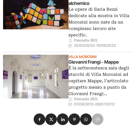
alchemico
Le opere di Ilaria Rezzi
dedicate alla mostra in Villa
Morosini sono nate da un
complesso lavoro site
specific.
Polesella (RO)
20/05/2022
–
15/09/2022
VILLA MOROSINI
Giovanni Frangi - Mappe
È la settecentesca sala degli
stucchi di Villa Morosini ad
ospitare Mappe, l’articolato
progetto messo a punto da
Giovanni Frangi…
Polesella (RO)
01/06/2012
–
29/07/2012
Condividi su Facebook
Condividi su X
Condividi su LinkedIn
Condividi su Pinterest
Condividi su WhatsApp
Condividi su Email