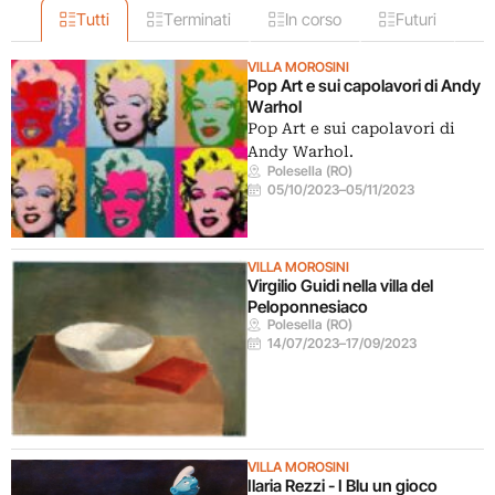
Tutti
Terminati
In corso
Futuri
VILLA MOROSINI
Pop Art e sui capolavori di Andy
Warhol
Pop Art e sui capolavori di
Andy Warhol.
Polesella (RO)
05/10/2023
–
05/11/2023
VILLA MOROSINI
Virgilio Guidi nella villa del
Peloponnesiaco
Polesella (RO)
14/07/2023
–
17/09/2023
VILLA MOROSINI
Ilaria Rezzi - I Blu un gioco