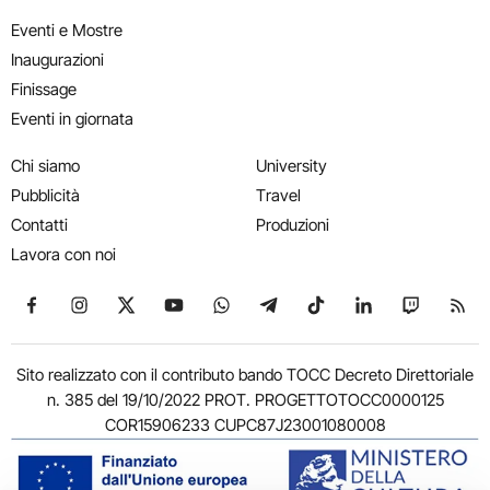
Eventi e Mostre
Inaugurazioni
Finissage
Eventi in giornata
Chi siamo
University
Pubblicità
Travel
Contatti
Produzioni
Lavora con noi
Seguici su Facebook
Seguici su Instagram
Seguici su X
Seguici su YouTube
Seguici su WhatsApp
Seguici su Telegram
Seguici su TikTok
Seguici su Link
Seguici su
Segui
Sito realizzato con il contributo bando TOCC Decreto Direttoriale
n. 385 del 19/10/2022 PROT. PROGETTOTOCC0000125
COR15906233 CUPC87J23001080008