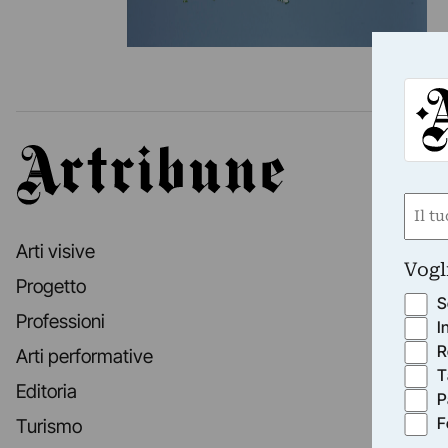
Artribune
Nom
(Requ
Arti visive
First
Vogl
Progetto
S
Professioni
I
R
Arti performative
T
Editoria
P
F
Turismo