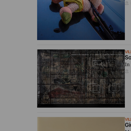
VI
So
In
VI
Gi