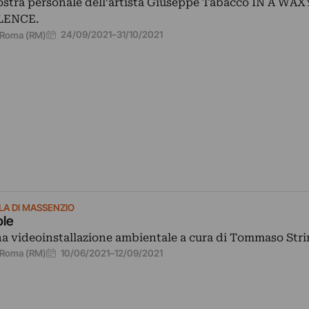
stra personale dell’artista Giuseppe Tabacco IN A WAX
LENCE.
24/09/2021
–
31/10/2021
Roma (RM)
LLA DI MASSENZIO
ole
a videoinstallazione ambientale a cura di Tommaso Strin
10/06/2021
–
12/09/2021
Roma (RM)