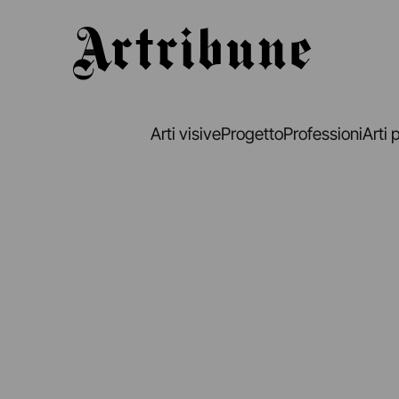
Artribune
Arti visive
Progetto
Professioni
Arti 