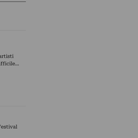
rtisti
fficile…
estival