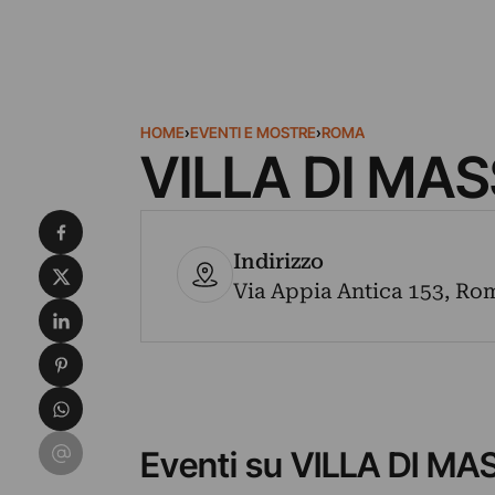
HOME
›
EVENTI E MOSTRE
›
ROMA
VILLA DI MA
Condividi su Facebook
Indirizzo
Condividi su X
Via Appia Antica 153, Roma
Condividi su LinkedIn
Condividi su Pinterest
Condividi su WhatsApp
Condividi su Email
Eventi su VILLA DI M