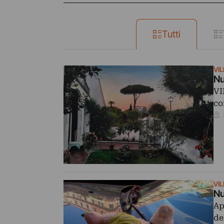
Tutti
VI
Nu
VI
co
VI
Nu
Ap
de