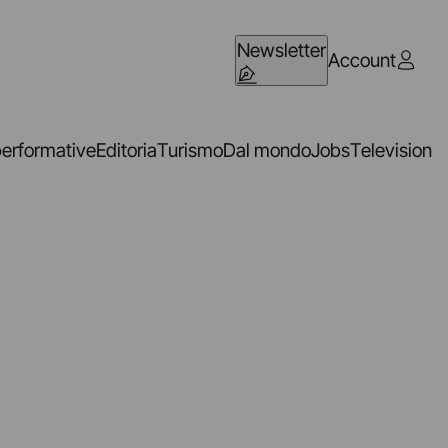
Newsletter
Account
performative
Editoria
Turismo
Dal mondo
Jobs
Television