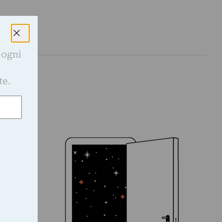
 ogni
e
te.