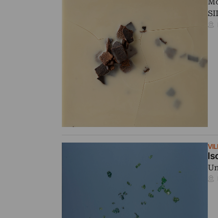
Mo
SI
VI
Is
Un