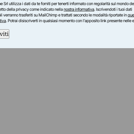
e Srl utilizza i dati da te forniti per tenerti informato con regolarità sul mondo del
petto della privacy come indicato nella
nostra informativa
. Iscrivendoti i tuoi dati
i verranno trasferiti su MailChimp e trattati secondo le modalità riportate in
que
tiva
. Potrai disiscriverti in qualsiasi momento con l'apposito link presente nelle 
viti