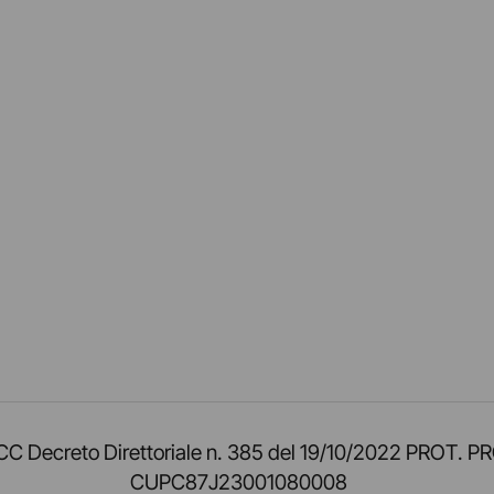
am
ok
inkedIn
su Twitch
ci su Rss
o TOCC Decreto Direttoriale n. 385 del 19/10/2022 
CUPC87J23001080008