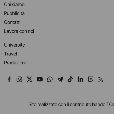
Chi siamo
Pubblicità
Contatti
Lavora con noi
University
Travel
Produzioni
Seguici su Facebook
Seguici su Instagram
Seguici su X
Seguici su YouTube
Seguici su WhatsApp
Seguici su Telegr
Seguici su TikT
Seguici su L
Seguici 
Segui
Sito realizzato con il contributo band