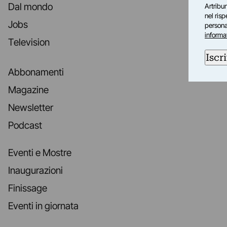
Dal mondo
Artribun
nel ris
Jobs
personal
informa
Television
Iscri
Abbonamenti
Magazine
Newsletter
Podcast
Eventi e Mostre
Inaugurazioni
Finissage
Eventi in giornata