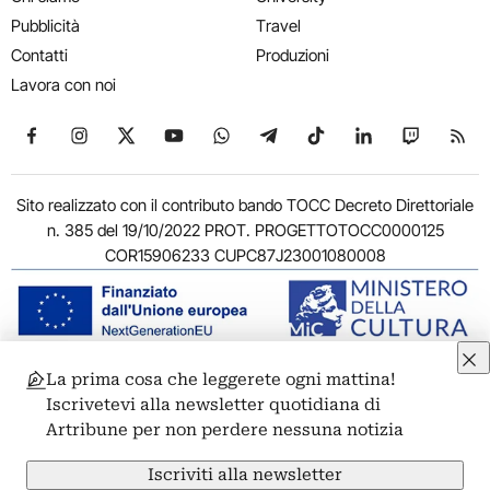
Pubblicità
Travel
Contatti
Produzioni
Lavora con noi
Seguici su Facebook
Seguici su Instagram
Seguici su X
Seguici su YouTube
Seguici su WhatsApp
Seguici su Telegram
Seguici su TikTok
Seguici su Link
Seguici su
Segui
Sito realizzato con il contributo bando TOCC Decreto Direttoriale
n. 385 del 19/10/2022 PROT. PROGETTOTOCC0000125
COR15906233 CUPC87J23001080008
La prima cosa che leggerete ogni mattina!
© 2011-2026 ARTRIBUNE srl – Corso Vittorio Emanuele II, 287 –
Iscrivetevi alla newsletter quotidiana di
00186 Roma - P.I. 11381581005
Artribune per non perdere nessuna notizia
Privacy: Responsabile della protezione dei dati personali
ARTRIBUNE srl – Corso Vittorio Emanuele II, 287 – 00186 Roma
Iscriviti alla newsletter
Termini e condizioni
Privacy Policy
Cookie Policy
Credits