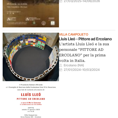
27/03/2025
–
14/06/2026
VILLA CAMPOLIETO
Lluis Lleó - Pittore ad Ercolano
L’artista Lluis Lleó e la sua
personale “PITTORE AD
ERCOLANO” per la prima
volta in Italia.
Ercolano (NA)
27/01/2024
–
10/03/2024