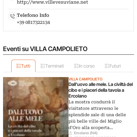
http://www.villevesuviane.net
Telefono Info
+39 0817322134
Eventi su VILLA CAMPOLIETO
Tutti
Terminati
In corso
Futuri
VILLA CAMPOLIETO
Dall’uovo alle mele. La civiltà del
cibo e i piaceri della tavola a
Ercolano
La mostra condurrà il
visitatore attraverso le
splendide sale di una delle
più belle ville del Miglio
d’Oro alla scoperta…
Ercolano (NA)