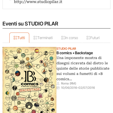
http://www.studiopilar.it
Eventi su STUDIO PILAR
Tutti
Terminati
In corso
Futuri
STUDIO PILAR
B comics • Backstage
Una imponente mostra di
disegni ricavata dal dietro le
quinte delle storie pubblicate
sui volumi a fumetti di «B
comics…
Roma (RM)
10/06/2016
–
02/07/2016