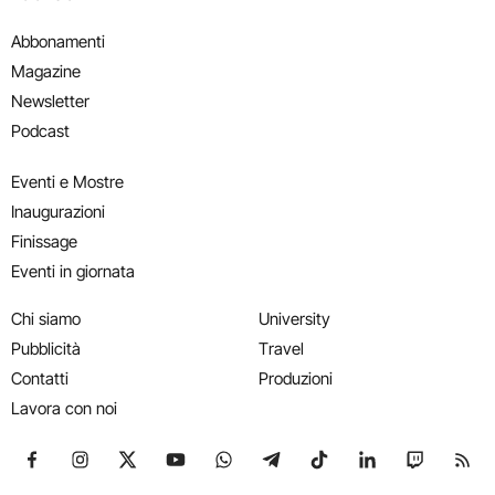
Abbonamenti
Magazine
Newsletter
Podcast
Eventi e Mostre
Inaugurazioni
Finissage
Eventi in giornata
Chi siamo
University
Pubblicità
Travel
Contatti
Produzioni
Lavora con noi
Seguici su Facebook
Seguici su Instagram
Seguici su X
Seguici su YouTube
Seguici su WhatsApp
Seguici su Telegram
Seguici su TikTok
Seguici su Link
Seguici su
Segui