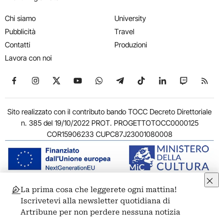
Chi siamo
University
Pubblicità
Travel
Contatti
Produzioni
Lavora con noi
Seguici su Facebook
Seguici su Instagram
Seguici su X
Seguici su YouTube
Seguici su WhatsApp
Seguici su Telegram
Seguici su TikTok
Seguici su Link
Seguici su
Segui
Sito realizzato con il contributo bando TOCC Decreto Direttoriale
n. 385 del 19/10/2022 PROT. PROGETTOTOCC0000125
COR15906233 CUPC87J23001080008
La prima cosa che leggerete ogni mattina!
© 2011-2026 ARTRIBUNE srl – Corso Vittorio Emanuele II, 287 –
Iscrivetevi alla newsletter quotidiana di
00186 Roma - P.I. 11381581005
Artribune per non perdere nessuna notizia
Privacy: Responsabile della protezione dei dati personali