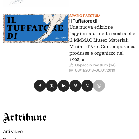
SPAZIO PAESTUM
Il Tuffatore di
Una nuova edizione
“aggiornata” della mostra che
il MMMAC Museo Materiali
Minimi d’Arte Contemporanea
produsse e organizzò nel
1998, a…
Capaccio Paestum (SA)
03/11/2018
–
06/01/2019
Condividi su Facebook
Condividi su X
Condividi su LinkedIn
Condividi su Pinterest
Condividi su WhatsApp
Condividi su Email
Artribune
Arti visive