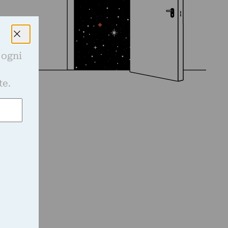
 ogni
e
te.