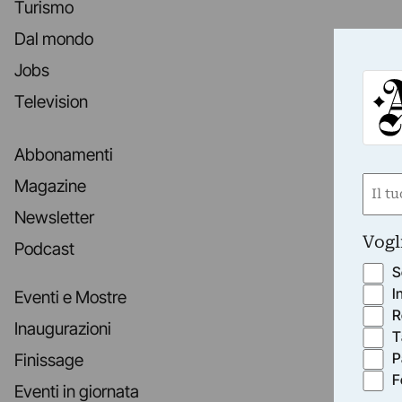
Turismo
Dal mondo
Jobs
Television
Abbonamenti
Nom
Magazine
(Obbli
Newsletter
Nome
Vogl
Podcast
S
I
Eventi e Mostre
R
Inaugurazioni
T
P
Finissage
F
Eventi in giornata