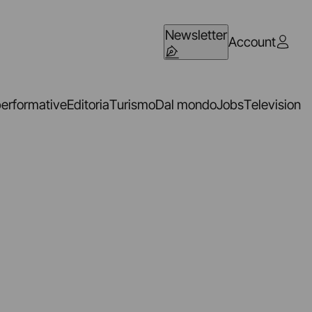
Newsletter
Account
performative
Editoria
Turismo
Dal mondo
Jobs
Television