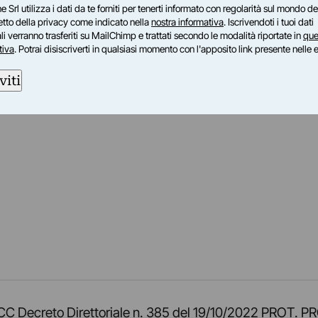
e Srl utilizza i dati da te forniti per tenerti informato con regolarità sul mondo del
petto della privacy come indicato nella
nostra informativa
. Iscrivendoti i tuoi dati
i verranno trasferiti su MailChimp e trattati secondo le modalità riportate in
que
tiva
. Potrai disiscriverti in qualsiasi momento con l'apposito link presente nelle 
viti
am
ok
inkedIn
su Twitch
ci su Rss
o TOCC Decreto Direttoriale n. 385 del 19/10/2022 