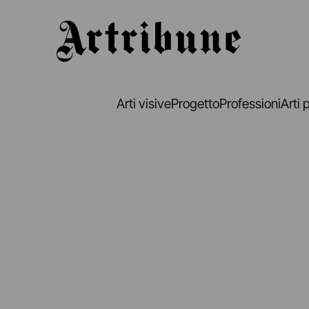
Artribune
Arti visive
Progetto
Professioni
Arti 