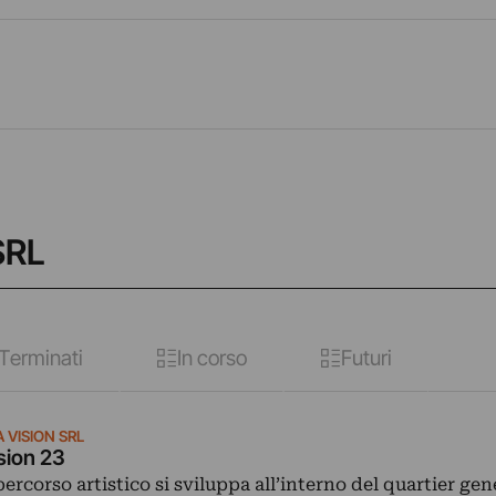
SRL
Terminati
In corso
Futuri
 VISION SRL
sion 23
 percorso artistico si sviluppa all’interno del quartier gen