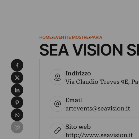
HOME
›
EVENTI E MOSTRE
›
PAVIA
SEA VISION S
Condividi su Facebook
Indirizzo
Condividi su X
Via Claudio Treves 9E, Pav
Condividi su LinkedIn
Email
Condividi su Pinterest
artevents@seavision.it
Condividi su WhatsApp
Condividi su Email
Sito web
http://www.seavision.it