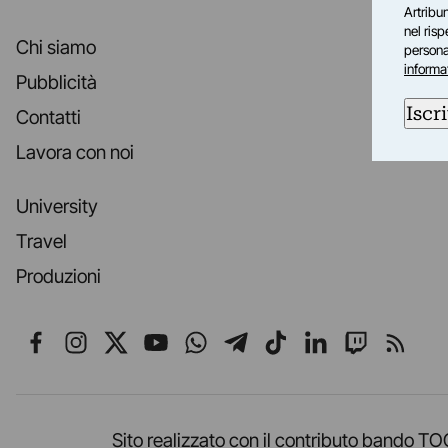
Artribun
nel ris
Chi siamo
personal
informa
Pubblicità
Iscri
Contatti
Lavora con noi
University
Travel
Produzioni
Seguici su Facebook
Seguici su Instagram
Seguici su X
Seguici su YouTube
Seguici su WhatsApp
Seguici su Telegr
Seguici su TikT
Seguici su L
Seguici 
Segui
Sito realizzato con il contributo band