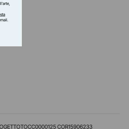
l'arte,
sta
email.
PROT. PROGETTOTOCC0000125 COR15906233