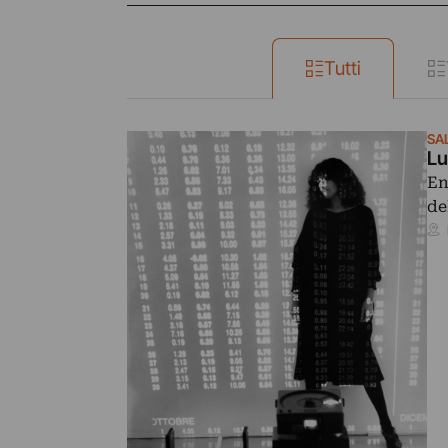
Tutti
SA
Lu
En
de