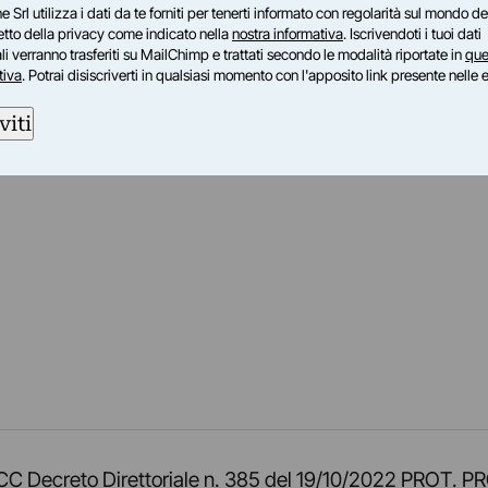
e Srl utilizza i dati da te forniti per tenerti informato con regolarità sul mondo del
petto della privacy come indicato nella
nostra informativa
. Iscrivendoti i tuoi dati
i verranno trasferiti su MailChimp e trattati secondo le modalità riportate in
que
tiva
. Potrai disiscriverti in qualsiasi momento con l'apposito link presente nelle 
viti
am
ok
inkedIn
su Twitch
ci su Rss
o TOCC Decreto Direttoriale n. 385 del 19/10/2022 