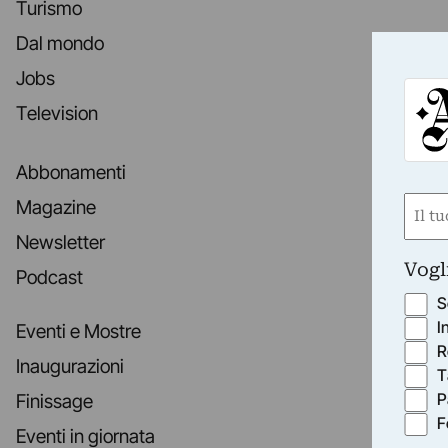
Turismo
Dal mondo
Jobs
Television
Abbonamenti
Nom
Magazine
(Obbli
Newsletter
Nome
Vogl
Podcast
S
I
Eventi e Mostre
R
Inaugurazioni
T
P
Finissage
F
Eventi in giornata