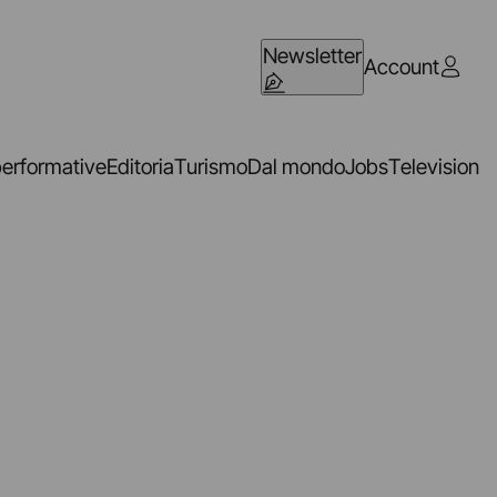
Newsletter
Account
performative
Editoria
Turismo
Dal mondo
Jobs
Television