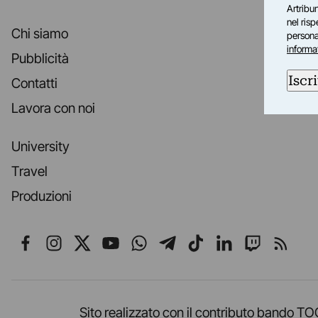
Artribun
nel ris
Chi siamo
personal
informa
Pubblicità
Iscri
Contatti
Lavora con noi
University
Travel
Produzioni
Seguici su Facebook
Seguici su Instagram
Seguici su X
Seguici su YouTube
Seguici su WhatsApp
Seguici su Telegr
Seguici su TikT
Seguici su L
Seguici 
Segui
Sito realizzato con il contributo band