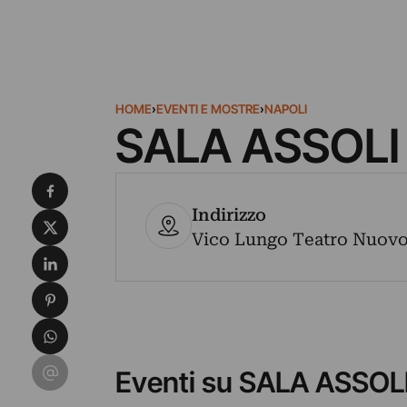
HOME
›
EVENTI E MOSTRE
›
NAPOLI
SALA ASSOLI
Condividi su Facebook
Indirizzo
Condividi su X
Vico Lungo Teatro Nuovo, 
Condividi su LinkedIn
Condividi su Pinterest
Condividi su WhatsApp
Condividi su Email
Eventi su SALA ASSOL