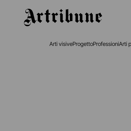
Artribune
Arti visive
Progetto
Professioni
Arti 