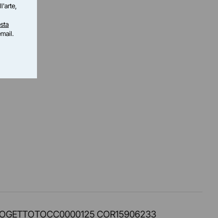
l'arte,
sta
email.
PROT. PROGETTOTOCC0000125 COR15906233