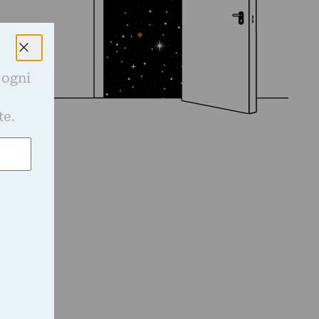
 ogni
e
te.