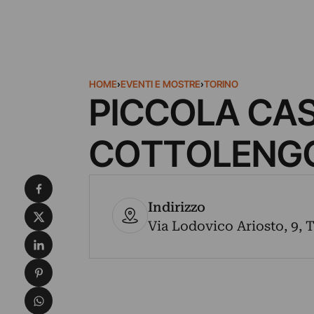
HOME
›
EVENTI E MOSTRE
›
TORINO
PICCOLA CAS
COTTOLENG
Condividi su Facebook
Indirizzo
Condividi su X
Via Lodovico Ariosto, 9, T
Condividi su LinkedIn
Condividi su Pinterest
Condividi su WhatsApp