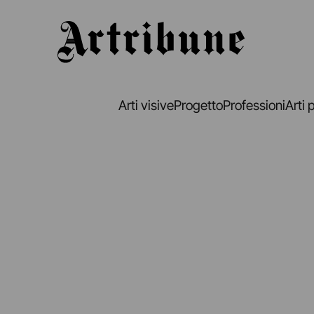
Artribune
Arti visive
Progetto
Professioni
Arti 