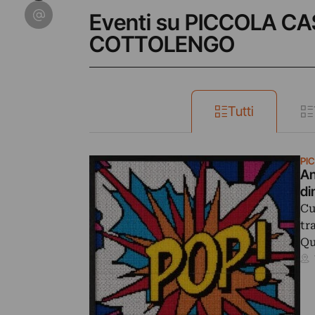
Condividi su Email
Eventi su PICCOLA C
COTTOLENGO
Tutti
PI
An
di
Cu
tr
Qu