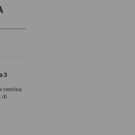
A
a 3
a ventina
t di