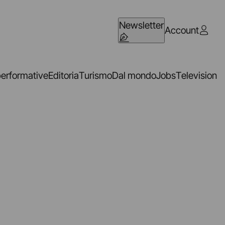
Newsletter
Account
performative
Editoria
Turismo
Dal mondo
Jobs
Television