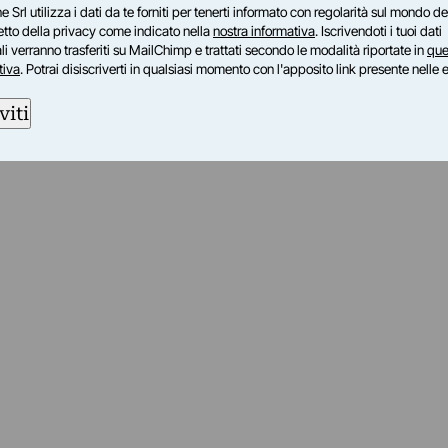
e Srl utilizza i dati da te forniti per tenerti informato con regolarità sul mondo del
petto della privacy come indicato nella
nostra informativa
. Iscrivendoti i tuoi dati
i verranno trasferiti su MailChimp e trattati secondo le modalità riportate in
que
tiva
. Potrai disiscriverti in qualsiasi momento con l'apposito link presente nelle 
viti
am
ok
inkedIn
su Twitch
ci su Rss