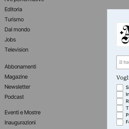
Editoria
Turismo
Dal mondo
Jobs
Television
Nom
Abbonamenti
(Obbli
Nome
Magazine
Vogl
Newsletter
S
I
Podcast
R
T
Eventi e Mostre
P
F
Inaugurazioni