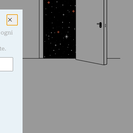
 ogni
e
te.