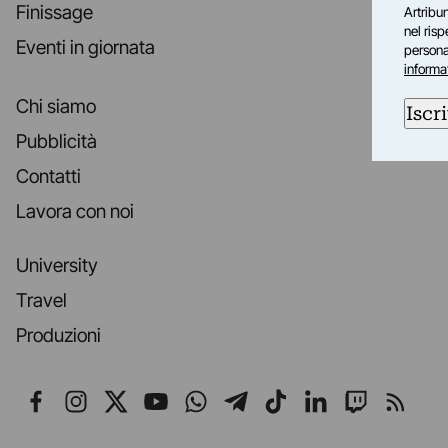
Finissage
Artribun
nel ris
Eventi in giornata
personal
informa
Chi siamo
Iscri
Pubblicità
Contatti
Lavora con noi
University
Travel
Produzioni
Seguici su Facebook
Seguici su Instagram
Seguici su X
Seguici su YouTube
Seguici su WhatsApp
Seguici su Telegr
Seguici su TikT
Seguici su L
Seguici 
Segui