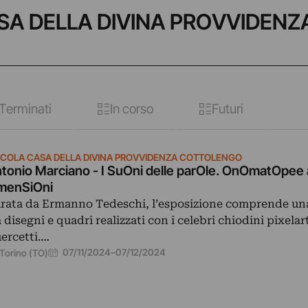
ASA DELLA DIVINA PROVVIDENZ
Terminati
In corso
Futuri
CCOLA CASA DELLA DIVINA PROVVIDENZA COTTOLENGO
tonio Marciano - I SuOni delle parOle. OnOmatOpee 
menSiOni
rata da Ermanno Tedeschi, l’esposizione comprende un
a disegni e quadri realizzati con i celebri chiodini pixelar
ercetti.…
07/11/2024
–
07/12/2024
Torino (TO)