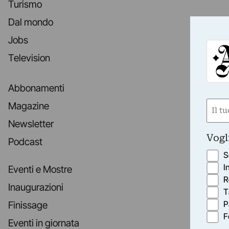
Turismo
Dal mondo
Jobs
Television
Abbonamenti
Nom
Magazine
(Requ
Newsletter
First
Vogl
Podcast
S
I
Eventi e Mostre
R
Inaugurazioni
T
P
Finissage
F
Eventi in giornata