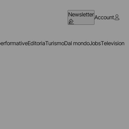
Newsletter
Account
performative
Editoria
Turismo
Dal mondo
Jobs
Television