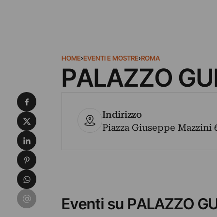
HOME
›
EVENTI E MOSTRE
›
ROMA
PALAZZO GU
Condividi su Facebook
Indirizzo
Condividi su X
Piazza Giuseppe Mazzini 6
Condividi su LinkedIn
Condividi su Pinterest
Condividi su WhatsApp
Condividi su Email
Eventi su PALAZZO G