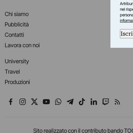
Artribun
nel ris
Chi siamo
personal
informa
Pubblicità
Iscri
Contatti
Lavora con noi
University
Travel
Produzioni
Seguici su Facebook
Seguici su Instagram
Seguici su X
Seguici su YouTube
Seguici su WhatsApp
Seguici su Telegr
Seguici su TikT
Seguici su L
Seguici 
Segui
Sito realizzato con il contributo band