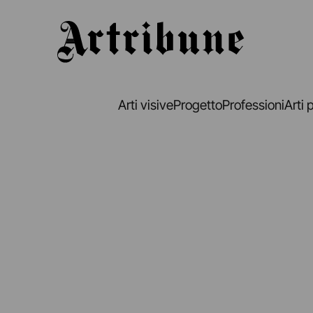
Artribune
Arti visive
Progetto
Professioni
Arti 