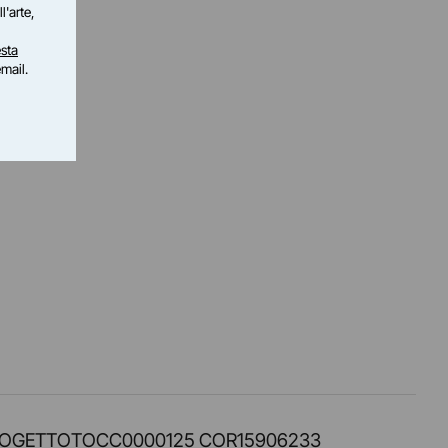
l'arte,
sta
email.
PROT. PROGETTOTOCC0000125 COR15906233