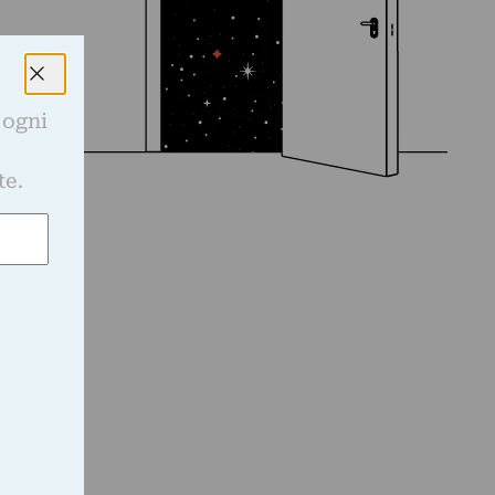
 ogni
e
te.