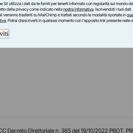
e Srl utilizza i dati da te forniti per tenerti informato con regolarità sul mondo del
petto della privacy come indicato nella
nostra informativa
. Iscrivendoti i tuoi dati
i verranno trasferiti su MailChimp e trattati secondo le modalità riportate in
que
tiva
. Potrai disiscriverti in qualsiasi momento con l'apposito link presente nelle 
viti
am
ok
inkedIn
su Twitch
ci su Rss
o TOCC Decreto Direttoriale n. 385 del 19/10/2022 