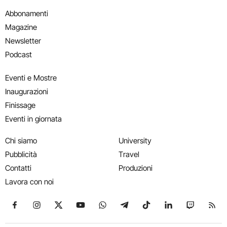
Abbonamenti
Magazine
Newsletter
Podcast
Eventi e Mostre
Inaugurazioni
Finissage
Eventi in giornata
Chi siamo
University
Pubblicità
Travel
Contatti
Produzioni
Lavora con noi
Seguici su Facebook
Seguici su Instagram
Seguici su X
Seguici su YouTube
Seguici su WhatsApp
Seguici su Telegram
Seguici su TikTok
Seguici su Link
Seguici su
Segui