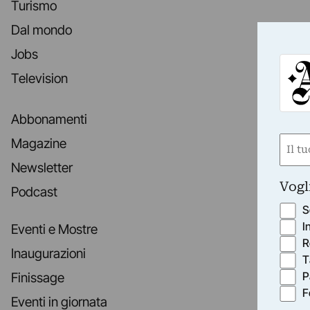
Turismo
Dal mondo
Jobs
Television
Abbonamenti
Nom
Magazine
(Obbli
Newsletter
Nome
Vogl
Podcast
S
I
Eventi e Mostre
R
Inaugurazioni
T
P
Finissage
F
Eventi in giornata