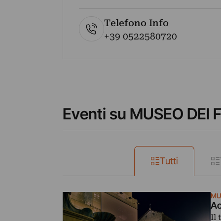
Telefono Info
+39 0522580720
Eventi su MUSEO DEI 
Tutti
MU
Ac
Il