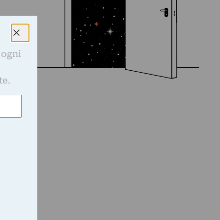
 ogni
e
te.