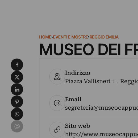
HOME
›
EVENTI E MOSTRE
›
REGGIO EMILIA
MUSEO DEI F
Condividi su Facebook
Indirizzo
Condividi su X
Piazza Vallisneri 1 , Reggi
Condividi su LinkedIn
Email
Condividi su Pinterest
segreteria@museocappucc
Condividi su WhatsApp
Condividi su Email
Sito web
http://www.museocappucc