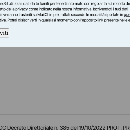
e Srl utilizza i dati da te forniti per tenerti informato con regolarità sul mondo del
petto della privacy come indicato nella
nostra informativa
. Iscrivendoti i tuoi dati
i verranno trasferiti su MailChimp e trattati secondo le modalità riportate in
que
tiva
. Potrai disiscriverti in qualsiasi momento con l'apposito link presente nelle 
viti
am
ok
inkedIn
su Twitch
ci su Rss
o TOCC Decreto Direttoriale n. 385 del 19/10/2022 