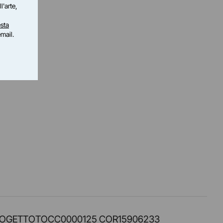
l'arte,
sta
email.
PROT. PROGETTOTOCC0000125 COR15906233