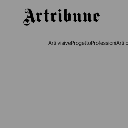
Artribune
Arti visive
Progetto
Professioni
Arti 