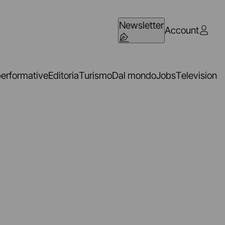
Newsletter
Account
performative
Editoria
Turismo
Dal mondo
Jobs
Television