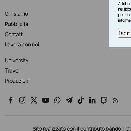
Artribun
nel ris
Chi siamo
personal
informa
Pubblicità
Iscri
Contatti
Lavora con noi
University
Travel
Produzioni
Seguici su Facebook
Seguici su Instagram
Seguici su X
Seguici su YouTube
Seguici su WhatsApp
Seguici su Telegr
Seguici su TikT
Seguici su L
Seguici 
Segui
Sito realizzato con il contributo band