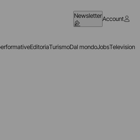
Newsletter
Account
performative
Editoria
Turismo
Dal mondo
Jobs
Television