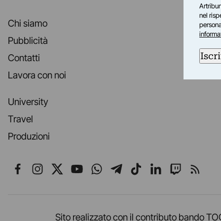
Artribun
nel ris
Chi siamo
personal
informa
Pubblicità
Iscri
Contatti
Lavora con noi
University
Travel
Produzioni
Seguici su Facebook
Seguici su Instagram
Seguici su X
Seguici su YouTube
Seguici su WhatsApp
Seguici su Telegr
Seguici su TikT
Seguici su L
Seguici 
Segui
Sito realizzato con il contributo band