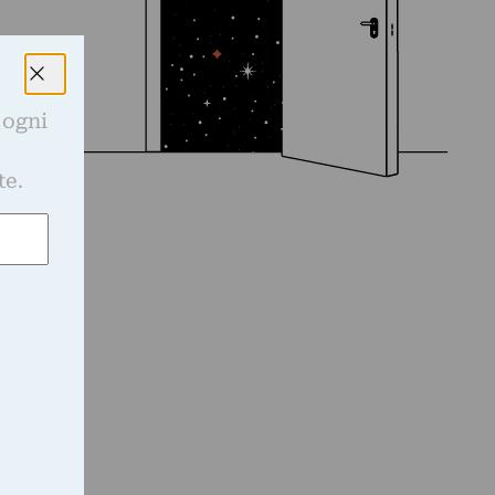
 ogni
e
te.