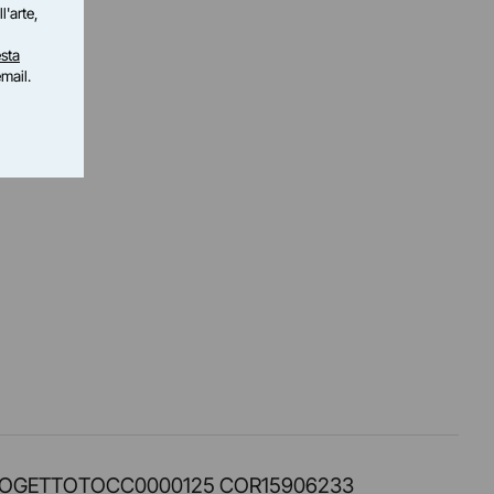
l'arte,
sta
email.
PROT. PROGETTOTOCC0000125 COR15906233