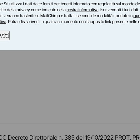
e Srl utilizza i dati da te forniti per tenerti informato con regolarità sul mondo del
petto della privacy come indicato nella
nostra informativa
. Iscrivendoti i tuoi dati
i verranno trasferiti su MailChimp e trattati secondo le modalità riportate in
que
tiva
. Potrai disiscriverti in qualsiasi momento con l'apposito link presente nelle 
viti
am
ok
inkedIn
su Twitch
ci su Rss
o TOCC Decreto Direttoriale n. 385 del 19/10/2022 