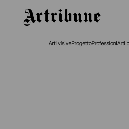
Artribune
Arti visive
Progetto
Professioni
Arti 