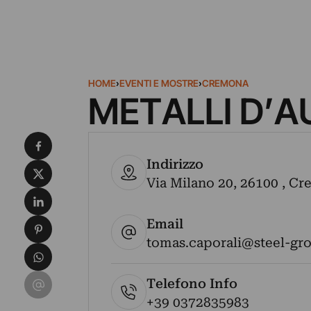
HOME
›
EVENTI E MOSTRE
›
CREMONA
METALLI D’
Condividi su Facebook
Indirizzo
Condividi su X
Via Milano 20, 26100 , Cre
Condividi su LinkedIn
Email
Condividi su Pinterest
tomas.caporali@steel-gro
Condividi su WhatsApp
Condividi su Email
Telefono Info
+39 0372835983