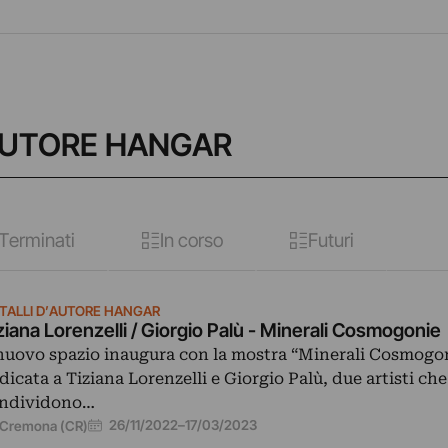
’AUTORE HANGAR
Terminati
In corso
Futuri
TALLI D’AUTORE HANGAR
ziana Lorenzelli / Giorgio Palù - Minerali Cosmogonie
 nuovo spazio inaugura con la mostra “Minerali Cosmogo
dicata a Tiziana Lorenzelli e Giorgio Palù, due artisti che
ndividono…
26/11/2022
–
17/03/2023
Cremona (CR)