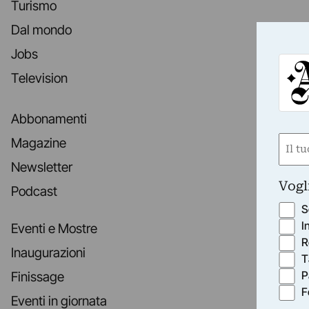
Turismo
Dal mondo
Jobs
Television
Abbonamenti
Nom
Magazine
(Requ
Newsletter
First
Vogl
Podcast
S
I
Eventi e Mostre
R
Inaugurazioni
T
P
Finissage
F
Eventi in giornata