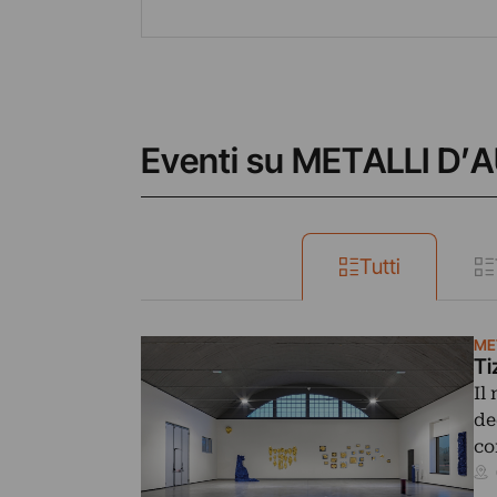
Eventi su METALLI D
Tutti
ME
Ti
Il
de
co