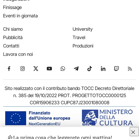
Finissage
Eventi in giornata
Chi siamo
University
Pubblicità
Travel
Contatti
Produzioni
Lavora con noi
Seguici su Facebook
Seguici su Instagram
Seguici su X
Seguici su YouTube
Seguici su WhatsApp
Seguici su Telegram
Seguici su TikTok
Seguici su Link
Seguici su
Segui
Sito realizzato con il contributo bando TOCC Decreto Direttoriale
n. 385 del 19/10/2022 PROT. PROGETTOTOCC0000125
COR15906233 CUPC87J23001080008
La prima cosa che leggerete ogni mattina!