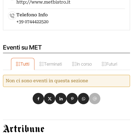
http://www.metbistro.it
Telefono Info
+39 0744422520
Eventi su MET
Tutti
Terminati
In corso
Futuri
Non ci sono eventi in questa sezione
Condividi su Facebook
Condividi su X
Condividi su LinkedIn
Condividi su Pinterest
Condividi su WhatsApp
Condividi su Email
Artribune