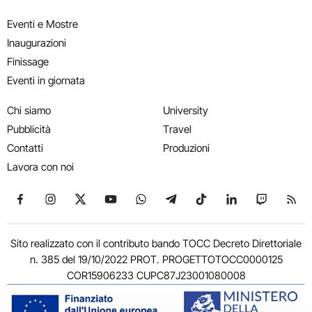
Eventi e Mostre
Inaugurazioni
Finissage
Eventi in giornata
Chi siamo
University
Pubblicità
Travel
Contatti
Produzioni
Lavora con noi
Seguici su Facebook
Seguici su Instagram
Seguici su X
Seguici su YouTube
Seguici su WhatsApp
Seguici su Telegram
Seguici su TikTok
Seguici su Link
Seguici su
Segui
Sito realizzato con il contributo bando TOCC Decreto Direttoriale
n. 385 del 19/10/2022 PROT. PROGETTOTOCC0000125
COR15906233 CUPC87J23001080008