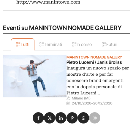
http://www.manintown.com
Eventi su MANINTOWN NOMADE GALLERY
Tutti
Terminati
In corso
Futuri
MANINTOWN NOMADE GALLERY
Pietro Lucerni / Janis Broliss
Inaugura un nuovo spazio per
mostre d’arte e per far
conoscere brand emergenti
con la doppia personale di
Pietro Lucerni…
Milano (MI)
24/10/2020
–
20/12/2020
Condividi su Facebook
Condividi su X
Condividi su LinkedIn
Condividi su Pinterest
Condividi su WhatsApp
Condividi su Email