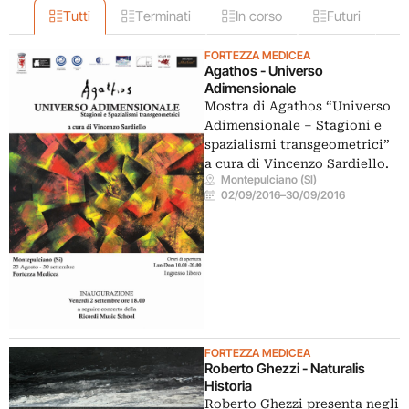
Tutti
Terminati
In corso
Futuri
FORTEZZA MEDICEA
Agathos - Universo
Adimensionale
Mostra di Agathos “Universo
Adimensionale – Stagioni e
spazialismi transgeometrici”
a cura di Vincenzo Sardiello.
Montepulciano (SI)
02/09/2016
–
30/09/2016
FORTEZZA MEDICEA
Roberto Ghezzi - Naturalis
Historia
Roberto Ghezzi presenta negli