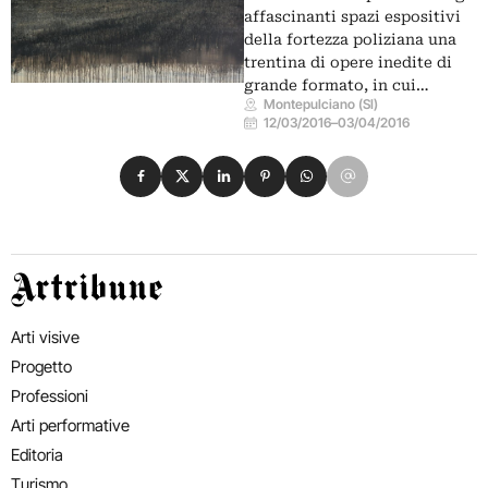
affascinanti spazi espositivi
della fortezza poliziana una
trentina di opere inedite di
grande formato, in cui…
Montepulciano (SI)
12/03/2016
–
03/04/2016
Condividi su Facebook
Condividi su X
Condividi su LinkedIn
Condividi su Pinterest
Condividi su WhatsApp
Condividi su Email
Artribune
Arti visive
Progetto
Professioni
Arti performative
Editoria
Turismo