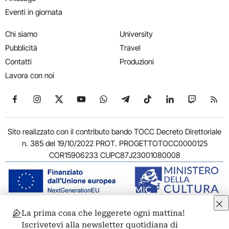
Eventi in giornata
Chi siamo
University
Pubblicità
Travel
Contatti
Produzioni
Lavora con noi
Seguici su Facebook
Seguici su Instagram
Seguici su X
Seguici su YouTube
Seguici su WhatsApp
Seguici su Telegram
Seguici su TikTok
Seguici su Link
Seguici su
Segui
Sito realizzato con il contributo bando TOCC Decreto Direttoriale
n. 385 del 19/10/2022 PROT. PROGETTOTOCC0000125
COR15906233 CUPC87J23001080008
La prima cosa che leggerete ogni mattina!
© 2011-2026 ARTRIBUNE srl – Corso Vittorio Emanuele II, 287 –
Iscrivetevi alla newsletter quotidiana di
00186 Roma - P.I. 11381581005