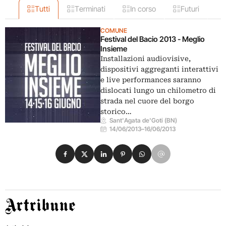
Tutti
Terminati
In corso
Futuri
COMUNE
Festival del Bacio 2013 - Meglio
Insieme
Installazioni audiovisive,
dispositivi aggreganti interattivi
e live performances saranno
dislocati lungo un chilometro di
strada nel cuore del borgo
storico…
Sant'Agata de'Goti (BN)
14/06/2013
–
16/06/2013
Condividi su Facebook
Condividi su X
Condividi su LinkedIn
Condividi su Pinterest
Condividi su WhatsApp
Condividi su Email
Artribune