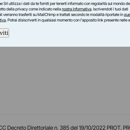
e Srl utilizza i dati da te forniti per tenerti informato con regolarità sul mondo del
petto della privacy come indicato nella
nostra informativa
. Iscrivendoti i tuoi dati
i verranno trasferiti su MailChimp e trattati secondo le modalità riportate in
que
tiva
. Potrai disiscriverti in qualsiasi momento con l'apposito link presente nelle 
viti
am
ok
inkedIn
su Twitch
ci su Rss
o TOCC Decreto Direttoriale n. 385 del 19/10/2022 