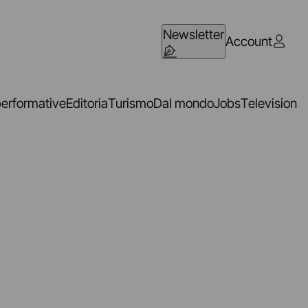
Newsletter
Account
performative
Editoria
Turismo
Dal mondo
Jobs
Television