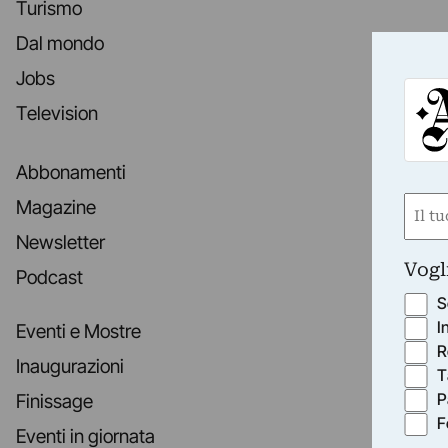
Turismo
Dal mondo
Jobs
Television
Abbonamenti
Nom
Magazine
(Requ
Newsletter
First
Vogl
Podcast
S
I
Eventi e Mostre
R
Inaugurazioni
T
P
Finissage
F
Eventi in giornata