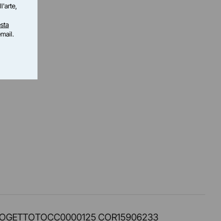
l'arte,
sta
email.
PROT. PROGETTOTOCC0000125 COR15906233