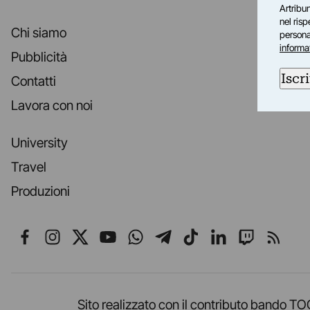
Artribun
nel ris
Chi siamo
personal
informa
Pubblicità
Iscri
Contatti
Lavora con noi
University
Travel
Produzioni
Seguici su Facebook
Seguici su Instagram
Seguici su X
Seguici su YouTube
Seguici su WhatsApp
Seguici su Telegr
Seguici su TikT
Seguici su L
Seguici 
Segui
Sito realizzato con il contributo band