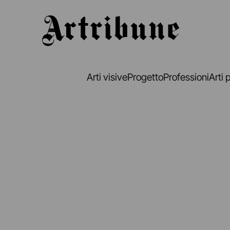
Artribune
Arti visive
Progetto
Professioni
Arti 