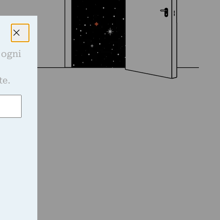
 ogni
e
te.