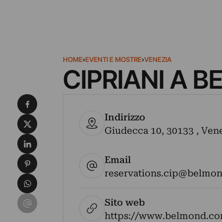
HOME
›
EVENTI E MOSTRE
›
VENEZIA
CIPRIANI A 
Condividi su Facebook
Indirizzo
Condividi su X
Giudecca 10, 30133 , Venez
Condividi su LinkedIn
Email
Condividi su Pinterest
reservations.cip@belmo
Condividi su WhatsApp
Condividi su Email
Sito web
https://www.belmond.c