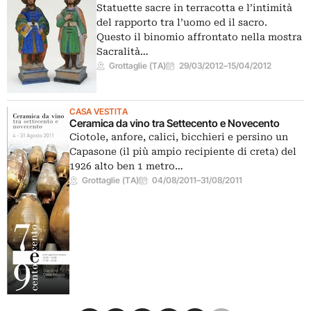
Statuette sacre in terracotta e l’intimità
del rapporto tra l’uomo ed il sacro.
Questo il binomio affrontato nella mostra
Sacralità…
Grottaglie (TA)
29/03/2012
–
15/04/2012
CASA VESTITA
Ceramica da vino tra Settecento e Novecento
Ciotole, anfore, calici, bicchieri e persino un
Capasone (il più ampio recipiente di creta) del
1926 alto ben 1 metro…
Grottaglie (TA)
04/08/2011
–
31/08/2011