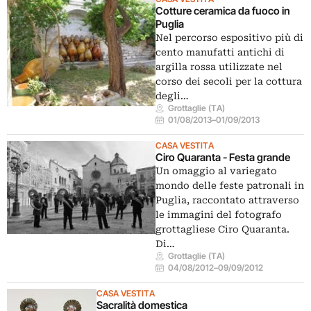
Cotture ceramica da fuoco in
Puglia
Nel percorso espositivo più di
cento manufatti antichi di
argilla rossa utilizzate nel
corso dei secoli per la cottura
degli…
Grottaglie (TA)
01/08/2013
–
01/09/2013
CASA VESTITA
Ciro Quaranta - Festa grande
Un omaggio al variegato
mondo delle feste patronali in
Puglia, raccontato attraverso
le immagini del fotografo
grottagliese Ciro Quaranta.
Di…
Grottaglie (TA)
04/08/2012
–
09/09/2012
CASA VESTITA
Sacralità domestica