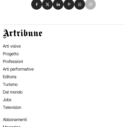
Condividi su Facebook
Condividi su X
Condividi su LinkedIn
Condividi su Pinterest
Condividi su WhatsApp
Condividi su Email
Artribune
Arti visive
Progetto
Professioni
Arti performative
Editoria
Turismo
Dal mondo
Jobs
Television
Abbonamenti