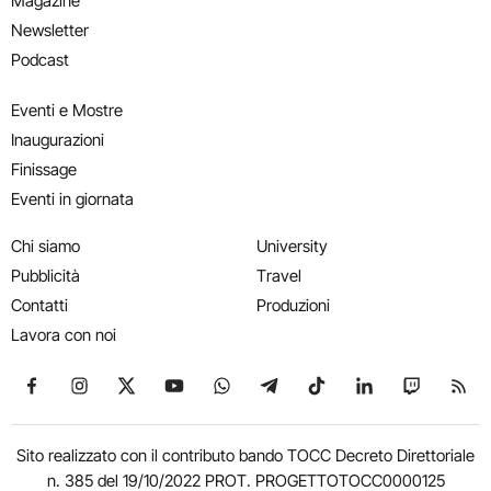
Magazine
Newsletter
Podcast
Eventi e Mostre
Inaugurazioni
Finissage
Eventi in giornata
Chi siamo
University
Pubblicità
Travel
Contatti
Produzioni
Lavora con noi
Seguici su Facebook
Seguici su Instagram
Seguici su X
Seguici su YouTube
Seguici su WhatsApp
Seguici su Telegram
Seguici su TikTok
Seguici su Link
Seguici su
Segui
Sito realizzato con il contributo bando TOCC Decreto Direttoriale
n. 385 del 19/10/2022 PROT. PROGETTOTOCC0000125