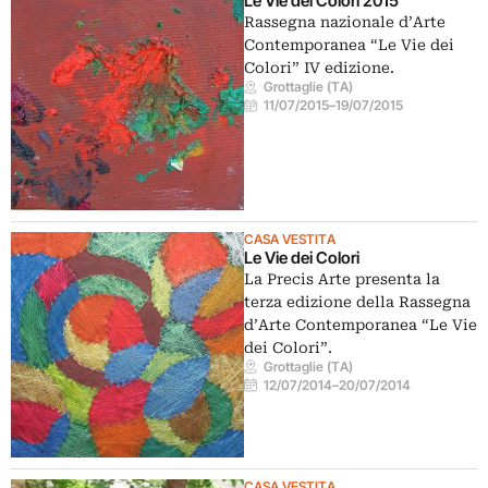
Le Vie dei Colori 2015
Rassegna nazionale d’Arte
Contemporanea “Le Vie dei
Colori” IV edizione.
Grottaglie (TA)
11/07/2015
–
19/07/2015
CASA VESTITA
Le Vie dei Colori
La Precis Arte presenta la
terza edizione della Rassegna
d’Arte Contemporanea “Le Vie
dei Colori”.
Grottaglie (TA)
12/07/2014
–
20/07/2014
CASA VESTITA