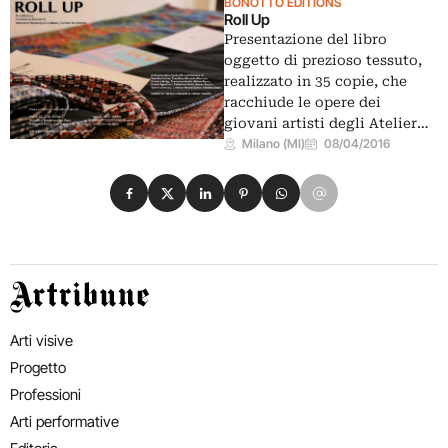
BONOTTO EDITIONS
Roll Up
Presentazione del libro
oggetto di prezioso tessuto,
realizzato in 35 copie, che
racchiude le opere dei
giovani artisti degli Atelier…
Milano (MI)
08/04/2016
Condividi su Facebook
Condividi su X
Condividi su LinkedIn
Condividi su Pinterest
Condividi su WhatsApp
Condividi su Email
Artribune
Arti visive
Progetto
Professioni
Arti performative