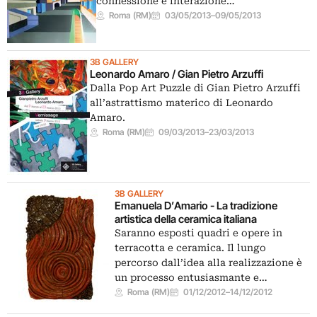
connessione e interazione…
Roma (RM)
03/05/2013
–
09/05/2013
3B GALLERY
Leonardo Amaro / Gian Pietro Arzuffi
Dalla Pop Art Puzzle di Gian Pietro Arzuffi
all’astrattismo materico di Leonardo
Amaro.
Roma (RM)
09/03/2013
–
23/03/2013
3B GALLERY
Emanuela D’Amario - La tradizione
artistica della ceramica italiana
Saranno esposti quadri e opere in
terracotta e ceramica. Il lungo
percorso dall’idea alla realizzazione è
un processo entusiasmante e…
Roma (RM)
01/12/2012
–
14/12/2012