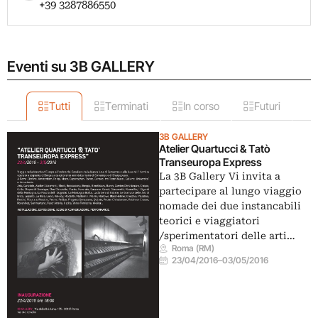
+39 3287886550
Eventi su 3B GALLERY
Tutti
Terminati
In corso
Futuri
3B GALLERY
Atelier Quartucci & Tatò
Transeuropa Express
La 3B Gallery Vi invita a
partecipare al lungo viaggio
nomade dei due instancabili
teorici e viaggiatori
/sperimentatori delle arti…
Roma (RM)
23/04/2016
–
03/05/2016