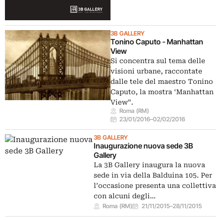
3B GALLERY
Tonino Caputo - Manhattan
View
Si concentra sul tema delle
visioni urbane, raccontate
dalle tele del maestro Tonino
Caputo, la mostra ‘Manhattan
View”.
Roma (RM)
23/01/2016
–
02/02/2016
3B GALLERY
Inaugurazione nuova sede 3B
Gallery
La 3B Gallery inaugura la nuova
sede in via della Balduina 105. Per
l’occasione presenta una collettiva
con alcuni degli…
Roma (RM)
21/11/2015
–
28/11/2015