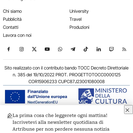
Chi siamo
University
Pubblicità
Travel
Contatti
Produzioni
Lavora con noi
Seguici su Facebook
Seguici su Instagram
Seguici su X
Seguici su YouTube
Seguici su WhatsApp
Seguici su Telegram
Seguici su TikTok
Seguici su Link
Seguici su
Segui
Sito realizzato con il contributo bando TOCC Decreto Direttoriale
n. 385 del 19/10/2022 PROT. PROGETTOTOCC0000125
COR15906233 CUPC87J23001080008
La prima cosa che leggerete ogni mattina!
© 2011-2026 ARTRIBUNE srl – Corso Vittorio Emanuele II, 287 –
Iscrivetevi alla newsletter quotidiana di
00186 Roma - P.I. 11381581005
Artribune per non perdere nessuna notizia
Privacy: Responsabile della protezione dei dati personali