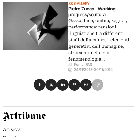
3B GALLERY
Pietro Zucca - Working
progress/scultura
Gesso, luce, ombra, segno ,
performance: tensioni
linguistiche tra differenti
stadi della mimesi, elementi
generativi dell’immagine,
strumenti nella cui
fenomenologia…
Roma (RM)
24/11/2012
–
30/11/2012
Condividi su Facebook
Condividi su X
Condividi su LinkedIn
Condividi su Pinterest
Condividi su WhatsApp
Condividi su Email
Artribune
Arti visive