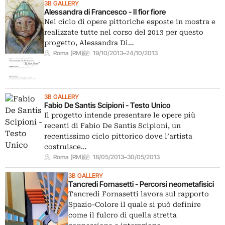
3B GALLERY
Alessandra di Francesco - Il fior fiore
Nel ciclo di opere pittoriche esposte in mostra e
realizzate tutte nel corso del 2013 per questo
progetto, Alessandra Di…
Roma (RM)
19/10/2013
–
24/10/2013
3B GALLERY
Fabio De Santis Scipioni - Testo Unico
Il progetto intende presentare le opere più
recenti di Fabio De Santis Scipioni, un
recentissimo ciclo pittorico dove l’artista
costruisce…
Roma (RM)
18/05/2013
–
30/05/2013
3B GALLERY
Tancredi Fornasetti - Percorsi neometafisici
Tancredi Fornasetti lavora sul rapporto
Spazio-Colore il quale si può definire
come il fulcro di quella stretta