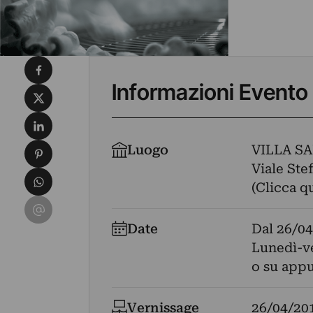
Condividi su Facebook
Informazioni Evento
Condividi su X
Condividi su LinkedIn
Condividi su Pinterest
Luogo
VILLA S
Viale Ste
Condividi su WhatsApp
(Clicca q
Condividi su Email
Date
Dal
26/04
Lunedì-ve
o su app
Vernissage
26/04/20