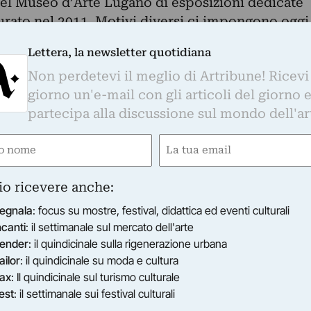
del Museo d’Arte Lugano di esposizioni dedicate
urato nel 2011. Motivi diversi ci impongono oggi
ività, che ci auguriamo di poter riprendere, se
Lettera, la newsletter quotidiana
iverso, in futuro. È chiaro però che le mostre
Non perdetevi il meglio di Artribune! Ricevi
a Limonaia non sarebbero state le stesse, e in
giorno un'e-mail con gli articoli del giorno 
tate affatto, in un altro spazio. La Limonaia è
partecipa alla discussione sul mondo dell'ar
a sul Parco di Villa Saroli e questo ci ha dato
bblico molto più ampio rispetto a quello dei
e
Email
L’installazione di Zimoun riassume perfettamente
gatorio)
(Obbligatorio)
 la programmazione fino ad oggi e siamo certi ch
io ricevere anche:
nti alle finestre della Limonaia durante la
re alla tentazione di fermarsi ad ammirare
egnala
: focus su mostre, festival, didattica ed eventi culturali
dello spazio.
ncanti
: il settimanale sul mercato dell'arte
ender
: il quindicinale sulla rigenerazione urbana
ailor
: il quindicinale su moda e cultura
ax
: Il quindicinale sul turismo culturale
est
: il settimanale sui festival culturali