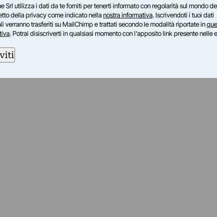
e Srl utilizza i dati da te forniti per tenerti informato con regolarità sul mondo del
petto della privacy come indicato nella
nostra informativa
. Iscrivendoti i tuoi dati
i verranno trasferiti su MailChimp e trattati secondo le modalità riportate in
que
tiva
. Potrai disiscriverti in qualsiasi momento con l'apposito link presente nelle 
viti