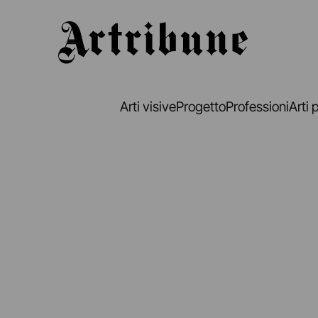
Artribune
Arti visive
Progetto
Professioni
Arti 