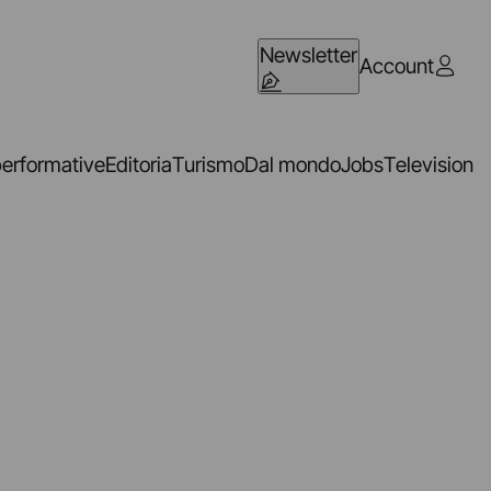
Newsletter
Account
performative
Editoria
Turismo
Dal mondo
Jobs
Television