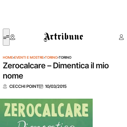
Artribune
HOME
›
EVENTI E MOSTRE
›
TORINO
›
TORINO
Zerocalcare – Dimentica il mio
nome
CECCHI POINT
10/03/2015