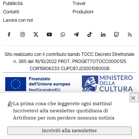
Pubblicità
Travel
Contatti
Produzioni
Lavora con noi
Seguici su Facebook
Seguici su Instagram
Seguici su X
Seguici su YouTube
Seguici su WhatsApp
Seguici su Telegram
Seguici su TikTok
Seguici su Link
Seguici su
Segui
Sito realizzato con il contributo bando TOCC Decreto Direttoriale
n. 385 del 19/10/2022 PROT. PROGETTOTOCC0000125
COR15906233 CUPC87J23001080008
La prima cosa che leggerete ogni mattina!
© 2011-2026 ARTRIBUNE srl – Corso Vittorio Emanuele II, 287 –
Iscrivetevi alla newsletter quotidiana di
00186 Roma - P.I. 11381581005
Artribune per non perdere nessuna notizia
Privacy: Responsabile della protezione dei dati personali
ARTRIBUNE srl – Corso Vittorio Emanuele II, 287 – 00186 Roma
Iscriviti alla newsletter
Termini e condizioni
Privacy Policy
Cookie Policy
Credits