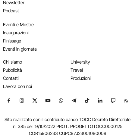
Newsletter
Podcast
Eventi e Mostre
Inaugurazioni
Finissage
Eventi in giornata
Chi siamo
University
Pubblicità
Travel
Contatti
Produzioni
Lavora con noi
Seguici su Facebook
Seguici su Instagram
Seguici su X
Seguici su YouTube
Seguici su WhatsApp
Seguici su Telegram
Seguici su TikTok
Seguici su Link
Seguici su
Segui
Sito realizzato con il contributo bando TOCC Decreto Direttoriale
n. 385 del 19/10/2022 PROT. PROGETTOTOCC0000125
COR15906233 CUPC87J23001080008