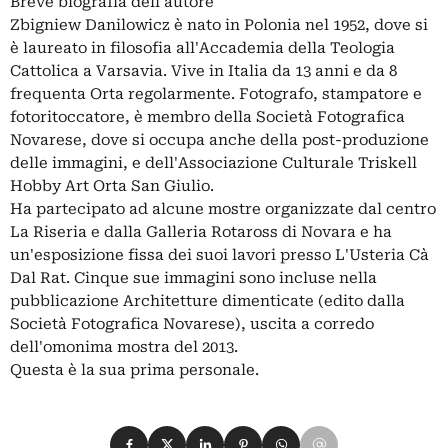
Breve biografia dell'autore
Zbigniew Danilowicz è nato in Polonia nel 1952, dove si
è laureato in filosofia all'Accademia della Teologia
Cattolica a Varsavia. Vive in Italia da 13 anni e da 8
frequenta Orta regolarmente. Fotografo, stampatore e
fotoritoccatore, è membro della Società Fotografica
Novarese, dove si occupa anche della post-produzione
delle immagini, e dell'Associazione Culturale Triskell
Hobby Art Orta San Giulio.
Ha partecipato ad alcune mostre organizzate dal centro
La Riseria e dalla Galleria Rotaross di Novara e ha
un'esposizione fissa dei suoi lavori presso L'Usteria Cà
Dal Rat. Cinque sue immagini sono incluse nella
pubblicazione Architetture dimenticate (edito dalla
Società Fotografica Novarese), uscita a corredo
dell'omonima mostra del 2013.
Questa è la sua prima personale.
Condividi su Facebook
Condividi su X
Condividi su LinkedIn
Condividi su Pinterest
Condividi su WhatsApp
Condividi su Email