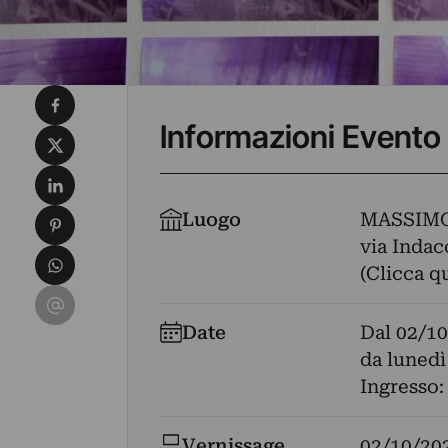
Condividi su Facebook
Informazioni Evento
Condividi su X
Condividi su LinkedIn
Condividi su Pinterest
Luogo
MASSIMO
via Indaco
Condividi su WhatsApp
(Clicca q
Condividi su Email
Date
Dal
02/10
da lunedì
Ingresso:
Vernissage
02/10/20