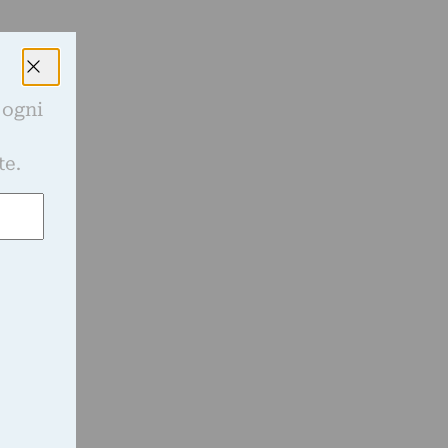
e
 ogni
e
te.
a