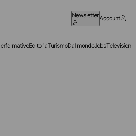
Newsletter
Account
performative
Editoria
Turismo
Dal mondo
Jobs
Television