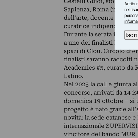
Cestelli Guidi, storica e c
Artribun
Sapienza, Roma (in rappres
nel ris
personal
dell’arte, docente Accademi
informa
curatrice indipendente, co
Durante la serata inaugura
Iscri
a uno dei finalisti l’oppor
spazi di Clou. Circolo d’A
finalisti saranno raccolti
Academies #5, curato da R
Latino.
Nel 2025 la call è giunta al
concorso, arrivati da 14 is
domenica 19 ottobre – si te
progetto è nato grazie all
novità: la sede catanese e
internazionale SUPERVISI
vincitore del bando MUR.