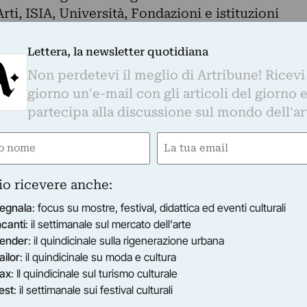
ti, ISIA, Università, Fondazioni e istituzioni
rzo livello. La mostra inaugura SUPERVISION.
hotography, il nuovo programma internazionale
Lettera, la newsletter quotidiana
la fotografia e alla città etnea, che prevede anch
Non perdetevi il meglio di Artribune! Ricevi
Fondazione Brodbeck, incontri con esperti,
giorno un'e-mail con gli articoli del giorno 
 e internazionali, e attività di educazione
partecipa alla discussione sul mondo dell'ar
, curate dagli studenti del corso di
e
Email
azione del patrimonio artistico contemporaneo
ti di Catania.
gatorio)
(Obbligatorio)
rogetti di Filippa Adornetto, Melissa Arena,
io ricevere anche:
cognamiglio, vincitori della call nazionale Young
egnala
: focus su mostre, festival, didattica ed eventi culturali
 Academies selezionati tra 12 finalisti da una
ncanti
: il settimanale sul mercato dell'arte
i Colin (presidente di giuria, artista, critico
ender
: il quindicinale sulla rigenerazione urbana
Lettura – Corriere della Sera); Rosario Antoci,
ailor
: il quindicinale su moda e cultura
el progetto, artista e docente presso l’Accademi
ax
: Il quindicinale sul turismo culturale
est
: il settimanale sui festival culturali
ilvia Camporesi, fotografa e artista; Benedetta