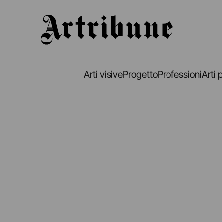
Artribune
Arti visive
Progetto
Professioni
Arti 