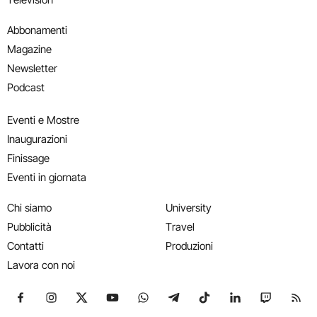
Abbonamenti
Magazine
Newsletter
Podcast
Eventi e Mostre
Inaugurazioni
Finissage
Eventi in giornata
Chi siamo
University
Pubblicità
Travel
Contatti
Produzioni
Lavora con noi
Seguici su Facebook
Seguici su Instagram
Seguici su X
Seguici su YouTube
Seguici su WhatsApp
Seguici su Telegram
Seguici su TikTok
Seguici su Link
Seguici su
Segui