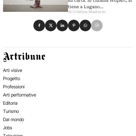
su carta. Si chiama WopArt, si
tiene a Lugano…
di Cristina Masturzo
Condividi su Facebook
Condividi su X
Condividi su LinkedIn
Condividi su Pinterest
Condividi su WhatsApp
Condividi su Email
Artribune
Arti visive
Progetto
Professioni
Arti performative
Editoria
Turismo
Dal mondo
Jobs
Television