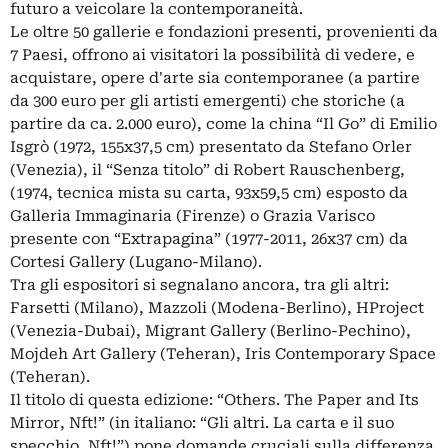
futuro a veicolare la contemporaneità.
Le oltre 50 gallerie e fondazioni presenti, provenienti da
7 Paesi, offrono ai visitatori la possibilità di vedere, e
acquistare, opere d'arte sia contemporanee (a partire
da 300 euro per gli artisti emergenti) che storiche (a
partire da ca. 2.000 euro), come la china “Il Go” di Emilio
Isgrò (1972, 155x37,5 cm) presentato da Stefano Orler
(Venezia), il “Senza titolo” di Robert Rauschenberg,
(1974, tecnica mista su carta, 93x59,5 cm) esposto da
Galleria Immaginaria (Firenze) o Grazia Varisco
presente con “Extrapagina” (1977-2011, 26x37 cm) da
Cortesi Gallery (Lugano-Milano).
Tra gli espositori si segnalano ancora, tra gli altri:
Farsetti (Milano), Mazzoli (Modena-Berlino), HProject
(Venezia-Dubai), Migrant Gallery (Berlino-Pechino),
Mojdeh Art Gallery (Teheran), Iris Contemporary Space
(Teheran).
Il titolo di questa edizione: “Others. The Paper and Its
Mirror, Nft!” (in italiano: “Gli altri. La carta e il suo
specchio, Nft!”) pone domande cruciali sulla differenza