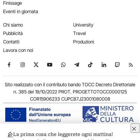
Finissage
Eventi in giornata
Chi siamo
University
Pubblicità
Travel
Contatti
Produzioni
Lavora con noi
Seguici su Facebook
Seguici su Instagram
Seguici su X
Seguici su YouTube
Seguici su WhatsApp
Seguici su Telegram
Seguici su TikTok
Seguici su Link
Seguici su
Segui
Sito realizzato con il contributo bando TOCC Decreto Direttoriale
n. 385 del 19/10/2022 PROT. PROGETTOTOCC0000125
COR15906233 CUPC87J23001080008
La prima cosa che leggerete ogni mattina!
© 2011-2026 ARTRIBUNE srl – Corso Vittorio Emanuele II, 287 –