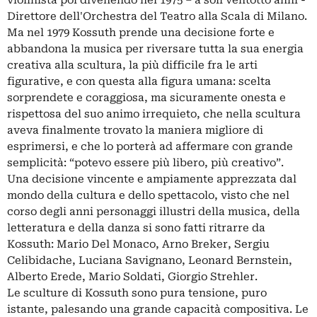
violinista poi divenendo nel 1975 – a soli ventotto anni -
Direttore dell'Orchestra del Teatro alla Scala di Milano.
Ma nel 1979 Kossuth prende una decisione forte e
abbandona la musica per riversare tutta la sua energia
creativa alla scultura, la più difficile fra le arti
figurative, e con questa alla figura umana: scelta
sorprendete e coraggiosa, ma sicuramente onesta e
rispettosa del suo animo irrequieto, che nella scultura
aveva finalmente trovato la maniera migliore di
esprimersi, e che lo porterà ad affermare con grande
semplicità: “potevo essere più libero, più creativo”.
Una decisione vincente e ampiamente apprezzata dal
mondo della cultura e dello spettacolo, visto che nel
corso degli anni personaggi illustri della musica, della
letteratura e della danza si sono fatti ritrarre da
Kossuth: Mario Del Monaco, Arno Breker, Sergiu
Celibidache, Luciana Savignano, Leonard Bernstein,
Alberto Erede, Mario Soldati, Giorgio Strehler.
Le sculture di Kossuth sono pura tensione, puro
istante, palesando una grande capacità compositiva. Le