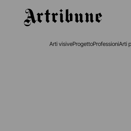
Artribune
Arti visive
Progetto
Professioni
Arti 