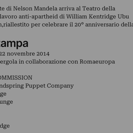
e di Nelson Mandela arriva al Teatro della
olavoro anti-apartheid di William Kentridge Ubu
iallestito per celebrare il 20° anniversario dell
tampa
0/22 novembre 2014
Pergola in collaborazione con Romaeuropa
OMMISSION
Handspring Puppet Company
dge
ounge
idge