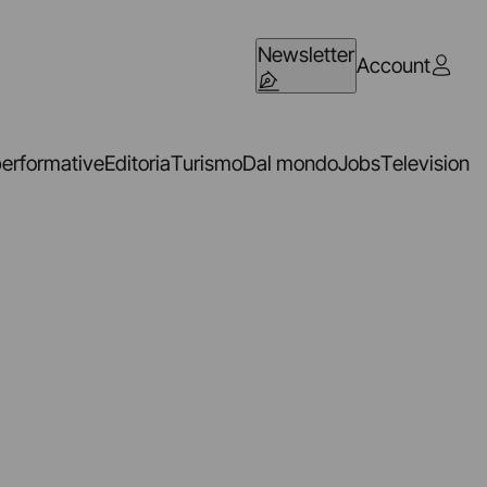
Newsletter
Account
performative
Editoria
Turismo
Dal mondo
Jobs
Television