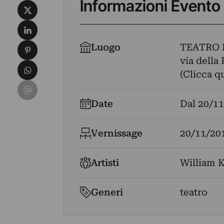
Informazioni Evento
Condividi su X
Condividi su LinkedIn
Condividi su Pinterest
Luogo
TEATRO 
via della 
Condividi su WhatsApp
(Clicca q
Condividi su Email
Date
Dal
20/11
Vernissage
20/11/20
Artisti
William 
Generi
teatro