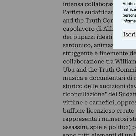
intensa collaborazione co
Artribun
nel ris
l'artista sudafricano Will
personal
and the Truth Commission,
informa
capolavoro di Alfred Jarr
Iscri
dei pupazzi ideati dalla 
sardonico, animazione spet
struggente e finemente det
collaborazione tra Willi
Ubu and the Truth Commis
musica e documentari di re
storico delle audizioni da
riconciliazione" del Sudafr
vittime e carnefici, oppres
buffone licenzioso creato
rappresenta i numerosi str
assassini, spie e politici) p
sono tutti elementi di un