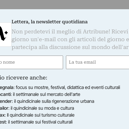
Brendan Jury
Lettera, la newsletter quotidiana
Zokufa, Gabriel Marchand, Mandiseli Maseti,
Non perdetevi il meglio di Artribune! Ricevi
giorno un'e-mail con gli articoli del giorno 
 Puppet Company
partecipa alla discussione sul mondo dell'ar
stribuzione mondiale Quaternaire / Sarah Ford
urgh International Festival, The Taipei Arts
e
Email
e Foundation, Festival de Marseille _ danse et
gatorio)
(Obbligatorio)
ultural Centre Athens, Cal Performances Berkeley
io ricevere anche:
ovratitoli in italiano
egnala
: focus su mostre, festival, didattica ed eventi culturali
e di Nelson Mandela arriva al Teatro della
ncanti
: il settimanale sul mercato dell'arte
ender
: il quindicinale sulla rigenerazione urbana
olavoro anti-apartheid di William Kentridge Ubu
ailor
: il quindicinale su moda e cultura
iallestito per celebrare il 20° anniversario dell
ax
: Il quindicinale sul turismo culturale
est
: il settimanale sui festival culturali
rnazionale a Firenze anche grazie alla stretta e