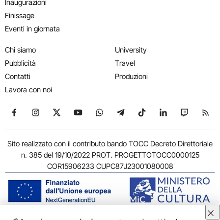
Inaugurazioni
Finissage
Eventi in giornata
Chi siamo
University
Pubblicità
Travel
Contatti
Produzioni
Lavora con noi
Seguici su Facebook
Seguici su Instagram
Seguici su X
Seguici su YouTube
Seguici su WhatsApp
Seguici su Telegram
Seguici su TikTok
Seguici su Link
Seguici su
Segui
Sito realizzato con il contributo bando TOCC Decreto Direttoriale
n. 385 del 19/10/2022 PROT. PROGETTOTOCC0000125
COR15906233 CUPC87J23001080008