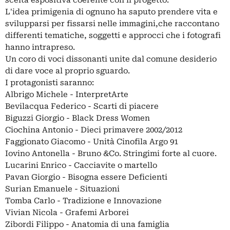
scelta espositiva coerente con il progetto.
L'idea primigenia di ognuno ha saputo prendere vita e
svilupparsi per fissarsi nelle immagini,che raccontano
differenti tematiche, soggetti e approcci che i fotografi
hanno intrapreso.
Un coro di voci dissonanti unite dal comune desiderio
di dare voce al proprio sguardo.
I protagonisti saranno:
Albrigo Michele - InterpretArte
Bevilacqua Federico - Scarti di piacere
Biguzzi Giorgio - Black Dress Women
Ciochina Antonio - Dieci primavere 2002/2012
Faggionato Giacomo - Unità Cinofila Argo 91
Iovino Antonella - Bruno &Co. Stringimi forte al cuore.
Lucarini Enrico - Cacciavite o martello
Pavan Giorgio - Bisogna essere Deficienti
Surian Emanuele - Situazioni
Tomba Carlo - Tradizione e Innovazione
Vivian Nicola - Grafemi Arborei
Zibordi Filippo - Anatomia di una famiglia