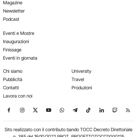
Magazine
Newsletter
Podcast
Eventi e Mostre
Inaugurazioni
Finissage
Eventi in giornata
Chi siamo
University
Pubblicità
Travel
Contatti
Produzioni
Lavora con noi
Seguici su Facebook
Seguici su Instagram
Seguici su X
Seguici su YouTube
Seguici su WhatsApp
Seguici su Telegram
Seguici su TikTok
Seguici su Link
Seguici su
Segui
Sito realizzato con il contributo bando TOCC Decreto Direttoriale
n. 385 del 19/10/2022 PROT. PROGETTOTOCC0000125