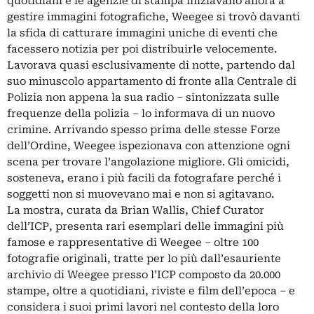
quotidiani e le agenzie di stampa iniziavano allora a
gestire immagini fotografiche, Weegee si trovò davanti
la sfida di catturare immagini uniche di eventi che
facessero notizia per poi distribuirle velocemente.
Lavorava quasi esclusivamente di notte, partendo dal
suo minuscolo appartamento di fronte alla Centrale di
Polizia non appena la sua radio – sintonizzata sulle
frequenze della polizia – lo informava di un nuovo
crimine. Arrivando spesso prima delle stesse Forze
dell’Ordine, Weegee ispezionava con attenzione ogni
scena per trovare l’angolazione migliore. Gli omicidi,
sosteneva, erano i più facili da fotografare perché i
soggetti non si muovevano mai e non si agitavano.
La mostra, curata da Brian Wallis, Chief Curator
dell’ICP, presenta rari esemplari delle immagini più
famose e rappresentative di Weegee – oltre 100
fotografie originali, tratte per lo più dall’esauriente
archivio di Weegee presso l’ICP composto da 20.000
stampe, oltre a quotidiani, riviste e film dell’epoca – e
considera i suoi primi lavori nel contesto della loro