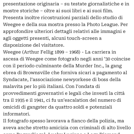
presentazione originaria – su testate giornalistiche e in
mostre storiche – oltre ai suoi libri e ai suoi film.
Presenta inoltre ricostruzioni parziali dello studio di
Weegee e della sua mostra presso la Photo League. Per
approfondire ulteriori dettagli relativi alle immagini e
agli oggetti presenti, alcuni touch-screen a
disposizione del visitatore.
Weegee (Arthur Fellig 1899 – 1968) - La carriera in
ascesa di Weegee come fotografo negli anni ’30 coincise
con il periodo culminante della Murder Inc., la gang
ebrea di Brownsville che forniva sicari a pagamento al
Syndacate, l’associazione newyorkese di boss della
malavita per lo più italiani. Con l’ondata di
provvedimenti governativi e legali che investì la città
tra il 1935 e il 1941, ci fu un’escalation del numero di
omicidi di gangster da quattro soldi e potenziali
informatori.
Il fotografo spesso lavorava a fianco della polizia, ma
aveva anche stretto amicizia con criminali di alto livello