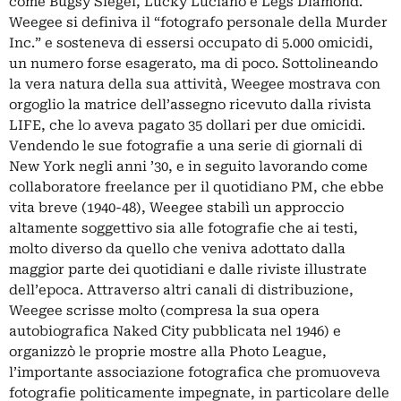
come Bugsy Siegel, Lucky Luciano e Legs Diamond.
Weegee si definiva il “fotografo personale della Murder
Inc.” e sosteneva di essersi occupato di 5.000 omicidi,
un numero forse esagerato, ma di poco. Sottolineando
la vera natura della sua attività, Weegee mostrava con
orgoglio la matrice dell’assegno ricevuto dalla rivista
LIFE, che lo aveva pagato 35 dollari per due omicidi.
Vendendo le sue fotografie a una serie di giornali di
New York negli anni ’30, e in seguito lavorando come
collaboratore freelance per il quotidiano PM, che ebbe
vita breve (1940-48), Weegee stabilì un approccio
altamente soggettivo sia alle fotografie che ai testi,
molto diverso da quello che veniva adottato dalla
maggior parte dei quotidiani e dalle riviste illustrate
dell’epoca. Attraverso altri canali di distribuzione,
Weegee scrisse molto (compresa la sua opera
autobiografica Naked City pubblicata nel 1946) e
organizzò le proprie mostre alla Photo League,
l’importante associazione fotografica che promuoveva
fotografie politicamente impegnate, in particolare delle