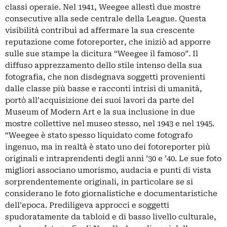
classi operaie. Nel 1941, Weegee allestì due mostre
consecutive alla sede centrale della League. Questa
visibilità contribuì ad affermare la sua crescente
reputazione come fotoreporter, che iniziò ad apporre
sulle sue stampe la dicitura “Weegee il famoso”. Il
diffuso apprezzamento dello stile intenso della sua
fotografia, che non disdegnava soggetti provenienti
dalle classe più basse e racconti intrisi di umanità,
portò all’acquisizione dei suoi lavori da parte del
Museum of Modern Art e la sua inclusione in due
mostre collettive nel museo stesso, nel 1943 e nel 1945.
“Weegee è stato spesso liquidato come fotografo
ingenuo, ma in realtà è stato uno dei fotoreporter più
originali e intraprendenti degli anni ’30 e ’40. Le sue foto
migliori associano umorismo, audacia e punti di vista
sorprendentemente originali, in particolare se si
considerano le foto giornalistiche e documentaristiche
dell’epoca. Prediligeva approcci e soggetti
spudoratamente da tabloid e di basso livello culturale,