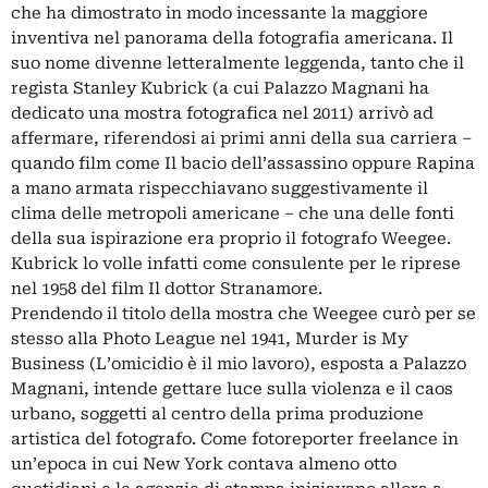
che ha dimostrato in modo incessante la maggiore
inventiva nel panorama della fotografia americana. Il
suo nome divenne letteralmente leggenda, tanto che il
regista Stanley Kubrick (a cui Palazzo Magnani ha
dedicato una mostra fotografica nel 2011) arrivò ad
affermare, riferendosi ai primi anni della sua carriera –
quando film come Il bacio dell’assassino oppure Rapina
a mano armata rispecchiavano suggestivamente il
clima delle metropoli americane – che una delle fonti
della sua ispirazione era proprio il fotografo Weegee.
Kubrick lo volle infatti come consulente per le riprese
nel 1958 del film Il dottor Stranamore.
Prendendo il titolo della mostra che Weegee curò per se
stesso alla Photo League nel 1941, Murder is My
Business (L’omicidio è il mio lavoro), esposta a Palazzo
Magnani, intende gettare luce sulla violenza e il caos
urbano, soggetti al centro della prima produzione
artistica del fotografo. Come fotoreporter freelance in
un’epoca in cui New York contava almeno otto