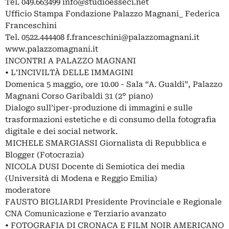
Tel. 049.663499
info@studioesseci.net
Ufficio Stampa Fondazione Palazzo Magnani_ Federica
Franceschini
Tel. 0522.444408
f.franceschini@palazzomagnani.it
www.palazzomagnani.it
INCONTRI A PALAZZO MAGNANI
• L’INCIVILTÀ DELLE IMMAGINI
Domenica 5 maggio, ore 10.00 - Sala “A. Gualdi”, Palazzo
Magnani Corso Garibaldi 31 (2° piano)
Dialogo sull’iper-produzione di immagini e sulle
trasformazioni estetiche e di consumo della fotografia
digitale e dei social network.
MICHELE SMARGIASSI Giornalista di Repubblica e
Blogger (Fotocrazia)
NICOLA DUSI Docente di Semiotica dei media
(Università di Modena e Reggio Emilia)
moderatore
FAUSTO BIGLIARDI Presidente Provinciale e Regionale
CNA Comunicazione e Terziario avanzato
• FOTOGRAFIA DI CRONACA E FILM NOIR AMERICANO