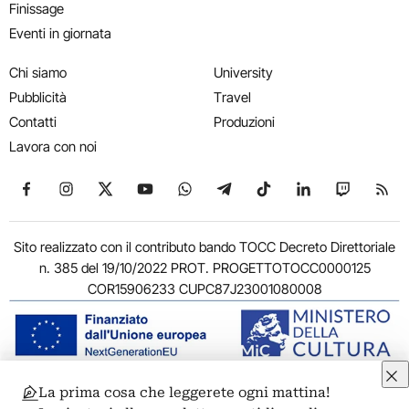
Finissage
Eventi in giornata
Chi siamo
University
Pubblicità
Travel
Contatti
Produzioni
Lavora con noi
Seguici su Facebook
Seguici su Instagram
Seguici su X
Seguici su YouTube
Seguici su WhatsApp
Seguici su Telegram
Seguici su TikTok
Seguici su Link
Seguici su
Segui
Sito realizzato con il contributo bando TOCC Decreto Direttoriale
n. 385 del 19/10/2022 PROT. PROGETTOTOCC0000125
COR15906233 CUPC87J23001080008
La prima cosa che leggerete ogni mattina!
© 2011-2026 ARTRIBUNE srl – Corso Vittorio Emanuele II, 287 –