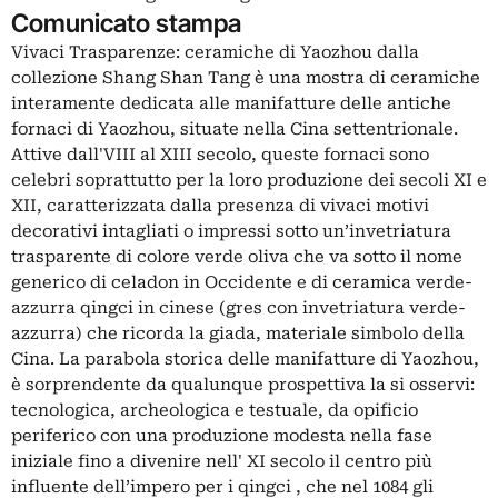
Comunicato stampa
Vivaci Trasparenze: ceramiche di Yaozhou dalla
collezione Shang Shan Tang è una mostra di ceramiche
interamente dedicata alle manifatture delle antiche
fornaci di Yaozhou, situate nella Cina settentrionale.
Attive dall'VIII al XIII secolo, queste fornaci sono
celebri soprattutto per la loro produzione dei secoli XI e
XII, caratterizzata dalla presenza di vivaci motivi
decorativi intagliati o impressi sotto un’invetriatura
trasparente di colore verde oliva che va sotto il nome
generico di celadon in Occidente e di ceramica verde-
azzurra qingci in cinese (gres con invetriatura verde-
azzurra) che ricorda la giada, materiale simbolo della
Cina. La parabola storica delle manifatture di Yaozhou,
è sorprendente da qualunque prospettiva la si osservi:
tecnologica, archeologica e testuale, da opificio
periferico con una produzione modesta nella fase
iniziale fino a divenire nell' XI secolo il centro più
influente dell’impero per i qingci , che nel 1084 gli