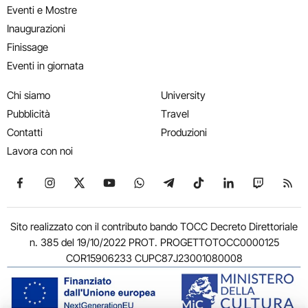
Eventi e Mostre
Inaugurazioni
Finissage
Eventi in giornata
Chi siamo
University
Pubblicità
Travel
Contatti
Produzioni
Lavora con noi
Seguici su Facebook
Seguici su Instagram
Seguici su X
Seguici su YouTube
Seguici su WhatsApp
Seguici su Telegram
Seguici su TikTok
Seguici su Link
Seguici su
Segui
Sito realizzato con il contributo bando TOCC Decreto Direttoriale
n. 385 del 19/10/2022 PROT. PROGETTOTOCC0000125
COR15906233 CUPC87J23001080008