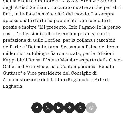
Sicilia di cui è direttore e l’ A.S.A.S. Archivio Storico
degli Artisti Siciliani. Ha curato mostre anche per altri
Enti, in Italia e in molte città del mondo. Da sempre
appassionato d’arte ha pubblicato due raccolte di
poesie e inoltre "Mi presento, Ezio Pagano. Io la penso
così ..." riflessioni sull'arte contemporanea con la
prefazione di Gillo Dorfles, per la collana I tascabili
dell'arte e "Dai mitici anni Sessanta all'alba del terzo
millennio" autobiografia romanzata, per le Edizioni
Kappabitdi Roma. E’ stato Membro esperto della Civica
Galleria d’Arte Moderna e Contemporanea “Renato
Guttuso” e Vice presidente del Consiglio di
Amministrazione dell’Istituto Regionale d’Arte di
Bagheria.
Condividi su Facebook
Condividi su X
Condividi su LinkedIn
Condividi su Pinterest
Condividi su WhatsApp
Condividi su Email