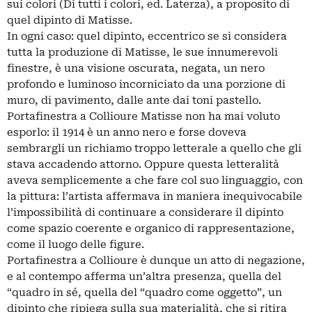
sui colori (Di tutti i colori, ed. Laterza), a proposito di
quel dipinto di Matisse.
In ogni caso: quel dipinto, eccentrico se si considera
tutta la produzione di Matisse, le sue innumerevoli
finestre, è una visione oscurata, negata, un nero
profondo e luminoso incorniciato da una porzione di
muro, di pavimento, dalle ante dai toni pastello.
Portafinestra a Collioure Matisse non ha mai voluto
esporlo: il 1914 è un anno nero e forse doveva
sembrargli un richiamo troppo letterale a quello che gli
stava accadendo attorno. Oppure questa letteralità
aveva semplicemente a che fare col suo linguaggio, con
la pittura: l’artista affermava in maniera inequivocabile
l’impossibilità di continuare a considerare il dipinto
come spazio coerente e organico di rappresentazione,
come il luogo delle figure.
Portafinestra a Collioure è dunque un atto di negazione,
e al contempo afferma un’altra presenza, quella del
“quadro in sé, quella del “quadro come oggetto”, un
dipinto che ripiega sulla sua materialità, che si ritira