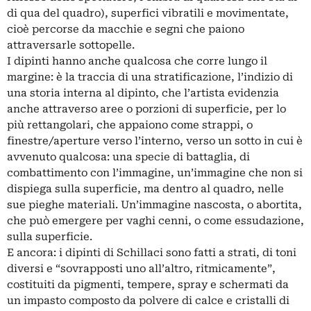
di qua del quadro), superfici vibratili e movimentate,
cioè percorse da macchie e segni che paiono
attraversarle sottopelle.
I dipinti hanno anche qualcosa che corre lungo il
margine: è la traccia di una stratificazione, l’indizio di
una storia interna al dipinto, che l’artista evidenzia
anche attraverso aree o porzioni di superficie, per lo
più rettangolari, che appaiono come strappi, o
finestre/aperture verso l’interno, verso un sotto in cui è
avvenuto qualcosa: una specie di battaglia, di
combattimento con l’immagine, un’immagine che non si
dispiega sulla superficie, ma dentro al quadro, nelle
sue pieghe materiali. Un’immagine nascosta, o abortita,
che può emergere per vaghi cenni, o come essudazione,
sulla superficie.
E ancora: i dipinti di Schillaci sono fatti a strati, di toni
diversi e “sovrapposti uno all’altro, ritmicamente”,
costituiti da pigmenti, tempere, spray e schermati da
un impasto composto da polvere di calce e cristalli di