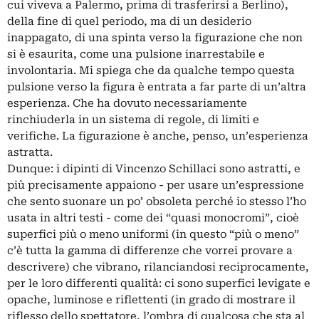
cui viveva a Palermo, prima di trasferirsi a Berlino),
della fine di quel periodo, ma di un desiderio
inappagato, di una spinta verso la figurazione che non
si è esaurita, come una pulsione inarrestabile e
involontaria. Mi spiega che da qualche tempo questa
pulsione verso la figura è entrata a far parte di un’altra
esperienza. Che ha dovuto necessariamente
rinchiuderla in un sistema di regole, di limiti e
verifiche. La figurazione è anche, penso, un’esperienza
astratta.
Dunque: i dipinti di Vincenzo Schillaci sono astratti, e
più precisamente appaiono - per usare un’espressione
che sento suonare un po’ obsoleta perché io stesso l’ho
usata in altri testi - come dei “quasi monocromi”, cioè
superfici più o meno uniformi (in questo “più o meno”
c’è tutta la gamma di differenze che vorrei provare a
descrivere) che vibrano, rilanciandosi reciprocamente,
per le loro differenti qualità: ci sono superfici levigate e
opache, luminose e riflettenti (in grado di mostrare il
riflesso dello spettatore, l’ombra di qualcosa che sta al