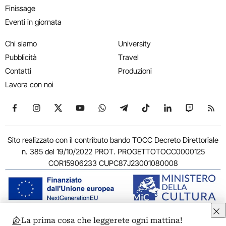
Finissage
Eventi in giornata
Chi siamo
University
Pubblicità
Travel
Contatti
Produzioni
Lavora con noi
Seguici su Facebook
Seguici su Instagram
Seguici su X
Seguici su YouTube
Seguici su WhatsApp
Seguici su Telegram
Seguici su TikTok
Seguici su Link
Seguici su
Segui
Sito realizzato con il contributo bando TOCC Decreto Direttoriale
n. 385 del 19/10/2022 PROT. PROGETTOTOCC0000125
COR15906233 CUPC87J23001080008
La prima cosa che leggerete ogni mattina!
© 2011-2026 ARTRIBUNE srl – Corso Vittorio Emanuele II, 287 –