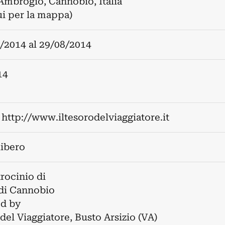
 Ambrogio, Cannobio, Italia
ui per la mappa)
/2014
al
29/08/2014
14
:
http://www.iltesorodelviaggiatore.it
libero
trocinio di
i Cannobio
d by
 del Viaggiatore, Busto Arsizio (VA)