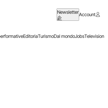
Newsletter
Account
performative
Editoria
Turismo
Dal mondo
Jobs
Television