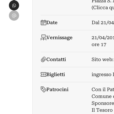
Piazza S.
Condividi su WhatsApp
(Clicca q
Condividi su Email
Date
Dal
21/04
Vernissage
21/04/20
ore 17
Contatti
Sito web
Biglietti
ingresso 
Patrocini
Con il Pa
Comune d
Sponsore
Il Tesoro