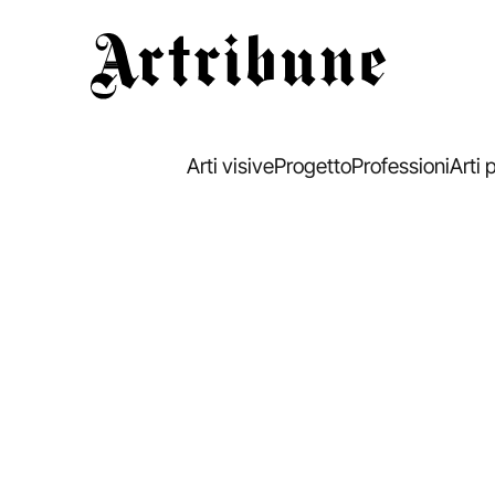
Artribune
Arti visive
Progetto
Professioni
Arti 