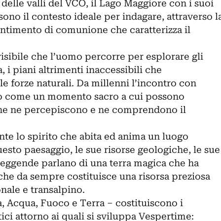
delle valli del VCO, il Lago Maggiore con i suoi
sono il contesto ideale per indagare, attraverso l
sentimento di comunione che caratterizza il
nvisibile che l’uomo percorre per esplorare gli
a, i piani altrimenti inaccessibili che
le forze naturali. Da millenni l’incontro con
to come un momento sacro a cui possono
che ne percepiscono e ne comprendono il
nte lo spirito che abita ed anima un luogo
questo paesaggio, le sue risorse geologiche, le sue
 leggende parlano di una terra magica che ha
 e che da sempre costituisce una risorsa preziosa
onale e transalpino.
ia, Acqua, Fuoco e Terra – costituiscono i
ci attorno ai quali si sviluppa Vespertime: