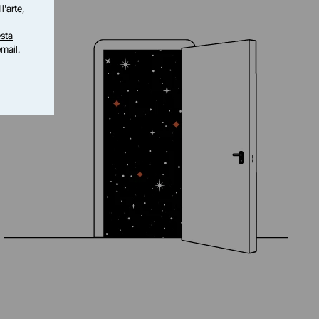
l'arte,
sta
email.