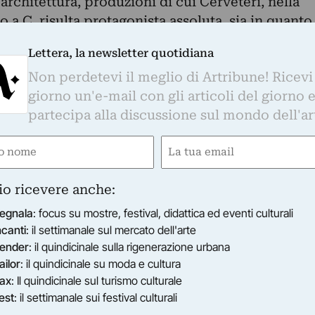
architettura, produzioni di cui Cerveteri, nella
 a.C. risulta protagonista assoluta, sia in quanto
ivilegiato, che come centro di incubazione e
Lettera, la newsletter quotidiana
e artistiche.
Non perdetevi il meglio di Artribune! Ricevi
giorno un'e-mail con gli articoli del giorno 
partecipa alla discussione sul mondo dell'ar
e
Email
gatorio)
(Obbligatorio)
io ricevere anche:
egnala
: focus su mostre, festival, didattica ed eventi culturali
ncanti
: il settimanale sul mercato dell'arte
ender
: il quindicinale sulla rigenerazione urbana
ailor
: il quindicinale su moda e cultura
ax
: Il quindicinale sul turismo culturale
est
: il settimanale sui festival culturali