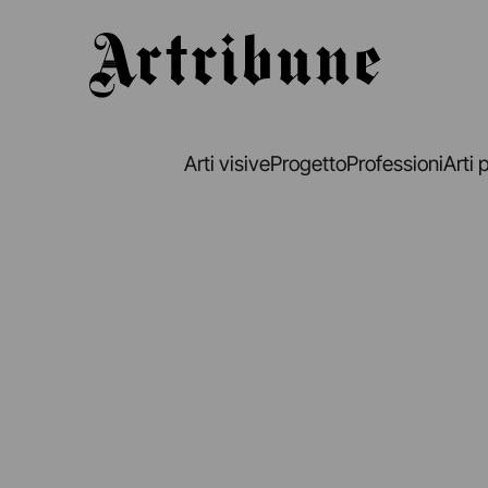
Artribune
Arti visive
Progetto
Professioni
Arti 