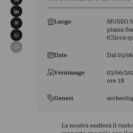
Condividi su LinkedIn
Condividi su Pinterest
Luogo
MUSEO N
piazza Sa
Condividi su WhatsApp
(Clicca q
Condividi su Email
Date
Dal
03/06
Vernissage
03/06/20
ore 18
Generi
archeolo
La mostra esalterà il ruolo