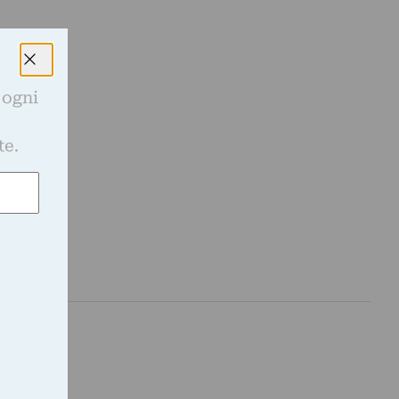
 ogni
e
te.