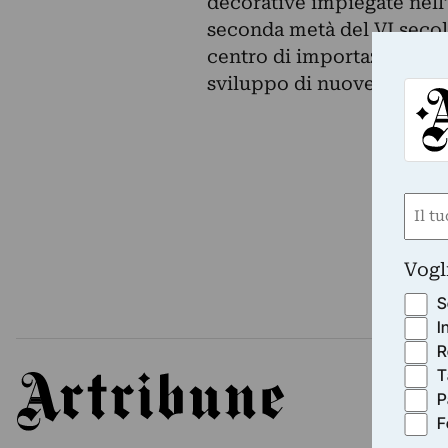
decorative impiegate nell’
seconda metà del VI secolo
centro di importazione pr
sviluppo di nuove tendenz
Nom
(Obbli
Nome
Vogl
S
I
R
T
Artribune
P
F