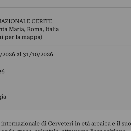
AZIONALE CERITE
nta Maria, Roma, Italia
ui per la mappa)
/2026
al
31/10/2026
26
gia
 internazionale di Cerveteri in età arcaica e il su