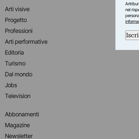
Artribun
Arti visive
nel ris
personal
Progetto
informa
Professioni
Iscri
Arti performative
Editoria
Turismo
Dal mondo
Jobs
Television
Abbonamenti
Magazine
Newsletter