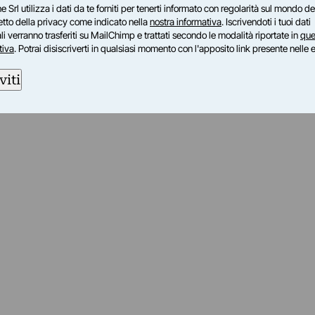
e Srl utilizza i dati da te forniti per tenerti informato con regolarità sul mondo del
petto della privacy come indicato nella
nostra informativa
. Iscrivendoti i tuoi dati
i verranno trasferiti su MailChimp e trattati secondo le modalità riportate in
que
tiva
. Potrai disiscriverti in qualsiasi momento con l'apposito link presente nelle 
viti