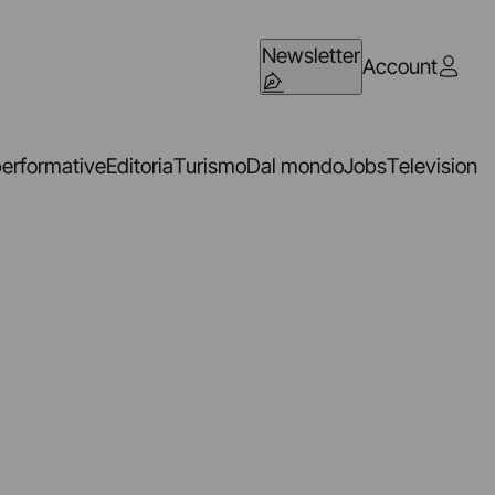
Newsletter
Account
performative
Editoria
Turismo
Dal mondo
Jobs
Television