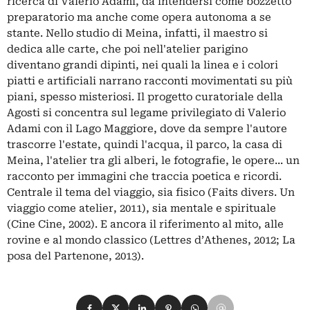
ricerca di Valerio Adami, da intendersi come bozzetto
preparatorio ma anche come opera autonoma a se
stante. Nello studio di Meina, infatti, il maestro si
dedica alle carte, che poi nell'atelier parigino
diventano grandi dipinti, nei quali la linea e i colori
piatti e artificiali narrano racconti movimentati su più
piani, spesso misteriosi. Il progetto curatoriale della
Agosti si concentra sul legame privilegiato di Valerio
Adami con il Lago Maggiore, dove da sempre l'autore
trascorre l'estate, quindi l'acqua, il parco, la casa di
Meina, l'atelier tra gli alberi, le fotografie, le opere... un
racconto per immagini che traccia poetica e ricordi.
Centrale il tema del viaggio, sia fisico (Faits divers. Un
viaggio come atelier, 2011), sia mentale e spirituale
(Cine Cine, 2002). E ancora il riferimento al mito, alle
rovine e al mondo classico (Lettres d’Athenes, 2012; La
posa del Partenone, 2013).
Condividi su Facebook
Condividi su X
Condividi su LinkedIn
Condividi su Pinterest
Condividi su WhatsApp
Condividi su Email