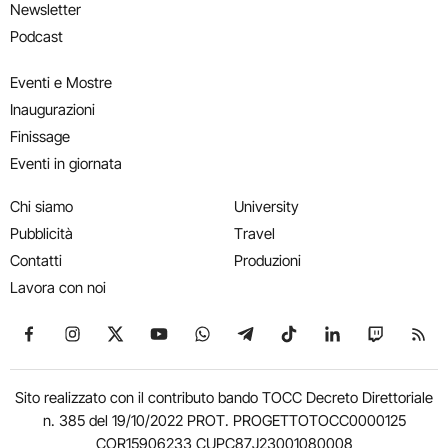
Newsletter
Podcast
Eventi e Mostre
Inaugurazioni
Finissage
Eventi in giornata
Chi siamo
University
Pubblicità
Travel
Contatti
Produzioni
Lavora con noi
Seguici su Facebook
Seguici su Instagram
Seguici su X
Seguici su YouTube
Seguici su WhatsApp
Seguici su Telegram
Seguici su TikTok
Seguici su Link
Seguici su
Segui
Sito realizzato con il contributo bando TOCC Decreto Direttoriale
n. 385 del 19/10/2022 PROT. PROGETTOTOCC0000125
COR15906233 CUPC87J23001080008