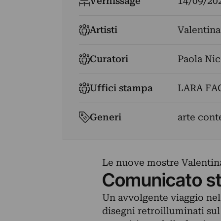
Vernissage
14/09/20
Artisti
Valentina
Curatori
Paola Nic
Uffici stampa
LARA FA
Generi
arte con
Le nuove mostre Valentina
Comunicato s
Un avvolgente viaggio nel 
disegni retroilluminati su