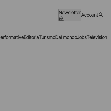
Newsletter
Account
performative
Editoria
Turismo
Dal mondo
Jobs
Television