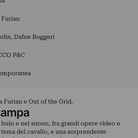
24
 Furian
olin
,
Dafne Boggeri
CCO P&C
temporanea
 Furian e Out of the Grid.
tampa
buio e nel suono, fra grandi opere video e
l tema del cavallo, e una sorprendente