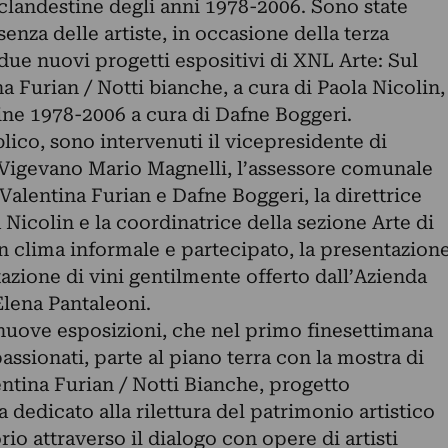
clandestine degli anni 1978-2006. Sono state
enza delle artiste, in occasione della terza
due nuovi progetti espositivi di XNL Arte: Sul
a Furian / Notti bianche, a cura di Paola Nicolin,
 zine 1978-2006 a cura di Dafne Boggeri.
lico, sono intervenuti il vicepresidente di
Vigevano Mario Magnelli, l’assessore comunale
e Valentina Furian e Dafne Boggeri, la direttrice
 Nicolin e la coordinatrice della sezione Arte di
n clima informale e partecipato, la presentazion
azione di vini gentilmente offerto dall’Azienda
Elena Pantaleoni.
e nuove esposizioni, che nel primo finesettimana
assionati, parte al piano terra con la mostra di
ntina Furian / Notti Bianche, progetto
edicato alla rilettura del patrimonio artistico
orio attraverso il dialogo con opere di artisti