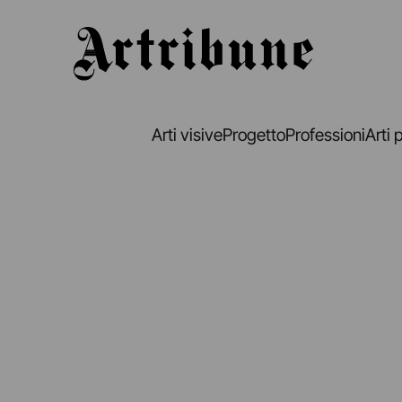
Artribune
Arti visive
Progetto
Professioni
Arti 