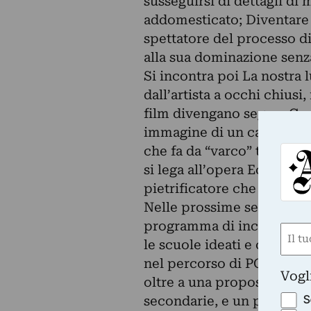
susseguirsi di dettagli di
addomesticato; Diventare
spettatore del processo di
alla sua dominazione senza
Si incontra poi La nostra l
dall’artista a occhi chius
film divengano segno. Con
immagine di un cavallo da
che fa da “varco” tra la be
si lega all’opera Eclissi,
pietrificatore che tiene co
Nelle prossime settimane
programma di incontri di 
Nom
le scuole ideati e condotti
(Requ
nel percorso di PCTO rivolt
First
Vogl
oltre a una proposta di atel
S
secondarie, e un programma