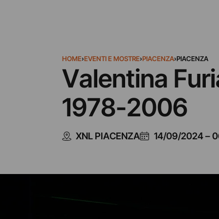
HOME
›
EVENTI E MOSTRE
›
PIACENZA
›
PIACENZA
Valentina Furia
1978-2006
XNL PIACENZA
14/09/2024
–
0