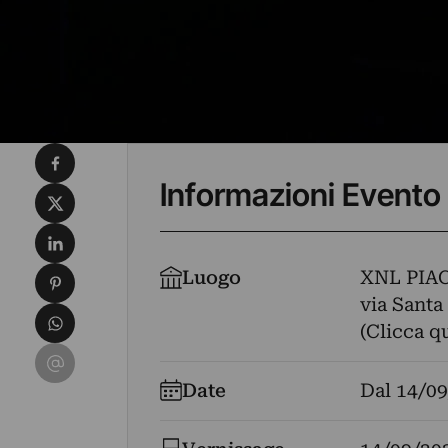
Condividi su Facebook
Informazioni Evento
Condividi su X
Condividi su LinkedIn
Condividi su Pinterest
Luogo
XNL PIA
via Santa 
Condividi su WhatsApp
(Clicca q
Condividi su Email
Date
Dal
14/09