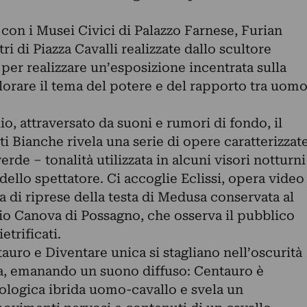
 con i Musei Civici di Palazzo Farnese, Furian
ri di Piazza Cavalli realizzate dallo scultore
er realizzare un’esposizione incentrata sulla
plorare il tema del potere e del rapporto tra uom
o, attraversato da suoni e rumori di fondo, il
 Bianche rivela una serie di opere caratterizzat
verde – tonalità utilizzata in alcuni visori notturni
dello spettatore. Ci accoglie Eclissi, opera video
 di riprese della testa di Medusa conservata al
 Canova di Possagno, che osserva il pubblico
etrificati.
tauro e Diventare unica si stagliano nell’oscurità
ala, emanando un suono diffuso: Centauro è
tologica ibrida uomo-cavallo e svela un