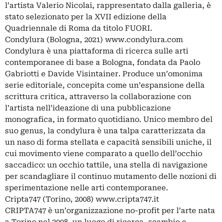
l’artista Valerio Nicolai, rappresentato dalla galleria, è
stato selezionato per la XVII edizione della
Quadriennale di Roma da titolo FUORI.
Condylura (Bologna, 2021) www.condylura.com
Condylura è una piattaforma di ricerca sulle arti
contemporanee di base a Bologna, fondata da Paolo
Gabriotti e Davide Visintainer. Produce un’omonima
serie editoriale, concepita come un’espansione della
scrittura critica, attraverso la collaborazione con
l’artista nell’ideazione di una pubblicazione
monografica, in formato quotidiano. Unico membro del
suo genus, la condylura è una talpa caratterizzata da
un naso di forma stellata e capacità sensibili uniche, il
cui movimento viene comparato a quello dell’occhio
saccadico: un occhio tattile, una stella di navigazione
per scandagliare il continuo mutamento delle nozioni di
sperimentazione nelle arti contemporanee.
Cripta747 (Torino, 2008) www.cripta747.it
CRIPTA747 è un’organizzazione no-profit per l’arte nata
a Torino nel 2008, un luogo di ricerca, scambio e