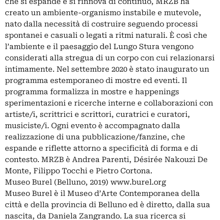
che si espande e si rinnova di continuo, MRZB ha
creato un ambiente-organismo instabile e mutevole,
nato dalla necessità di costruire seguendo processi
spontanei e casuali o legati a ritmi naturali. È così che
l’ambiente e il paesaggio del Lungo Stura vengono
considerati alla stregua di un corpo con cui relazionarsi
intimamente. Nel settembre 2020 è stato inaugurato un
programma estemporaneo di mostre ed eventi. Il
programma formalizza in mostre e happenings
sperimentazioni e ricerche interne e collaborazioni con
artiste/i, scrittrici e scrittori, curatrici e curatori,
musiciste/i. Ogni evento è accompagnato dalla
realizzazione di una pubblicazione/fanzine, che
espande e riflette attorno a specificità di forma e di
contesto. MRZB è Andrea Parenti, Désirée Nakouzi De
Monte, Filippo Tocchi e Pietro Cortona.
Museo Burel (Belluno, 2019) www.burel.org
Museo Burel è il Museo d’Arte Contemporanea della
città e della provincia di Belluno ed è diretto, dalla sua
nascita, da Daniela Zangrando. La sua ricerca si