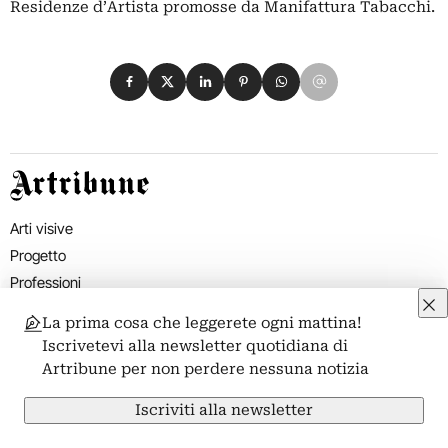
Residenze d’Artista promosse da Manifattura Tabacchi.
Condividi su Facebook
Condividi su X
Condividi su LinkedIn
Condividi su Pinterest
Condividi su WhatsApp
Condividi su Email
Artribune
Arti visive
Progetto
Professioni
Arti performative
La prima cosa che leggerete ogni mattina!
Editoria
Iscrivetevi alla newsletter quotidiana di
Turismo
Artribune per non perdere nessuna notizia
Dal mondo
Iscriviti alla newsletter
Jobs
Television