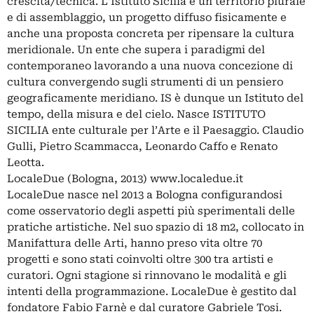
crescita/tecnica. L’Istituto Sicilia è un territorio plurale
e di assemblaggio, un progetto diffuso fisicamente e
anche una proposta concreta per ripensare la cultura
meridionale. Un ente che supera i paradigmi del
contemporaneo lavorando a una nuova concezione di
cultura convergendo sugli strumenti di un pensiero
geograficamente meridiano. IS è dunque un Istituto del
tempo, della misura e del cielo. Nasce ISTITUTO
SICILIA ente culturale per l’Arte e il Paesaggio. Claudio
Gulli, Pietro Scammacca, Leonardo Caffo e Renato
Leotta.
LocaleDue (Bologna, 2013) www.localedue.it
LocaleDue nasce nel 2013 a Bologna configurandosi
come osservatorio degli aspetti più sperimentali delle
pratiche artistiche. Nel suo spazio di 18 m2, collocato in
Manifattura delle Arti, hanno preso vita oltre 70
progetti e sono stati coinvolti oltre 300 tra artisti e
curatori. Ogni stagione si rinnovano le modalità e gli
intenti della programmazione. LocaleDue è gestito dal
fondatore Fabio Farnè e dal curatore Gabriele Tosi.