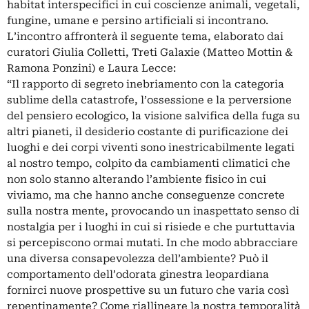
habitat interspecifici in cui coscienze animali, vegetali,
fungine, umane e persino artificiali si incontrano.
L’incontro affronterà il seguente tema, elaborato dai
curatori Giulia Colletti, Treti Galaxie (Matteo Mottin &
Ramona Ponzini) e Laura Lecce:
“Il rapporto di segreto inebriamento con la categoria
sublime della catastrofe, l’ossessione e la perversione
del pensiero ecologico, la visione salvifica della fuga su
altri pianeti, il desiderio costante di purificazione dei
luoghi e dei corpi viventi sono inestricabilmente legati
al nostro tempo, colpito da cambiamenti climatici che
non solo stanno alterando l’ambiente fisico in cui
viviamo, ma che hanno anche conseguenze concrete
sulla nostra mente, provocando un inaspettato senso di
nostalgia per i luoghi in cui si risiede e che purtuttavia
si percepiscono ormai mutati. In che modo abbracciare
una diversa consapevolezza dell’ambiente? Può il
comportamento dell’odorata ginestra leopardiana
fornirci nuove prospettive su un futuro che varia così
repentinamente? Come riallineare la nostra temporalità