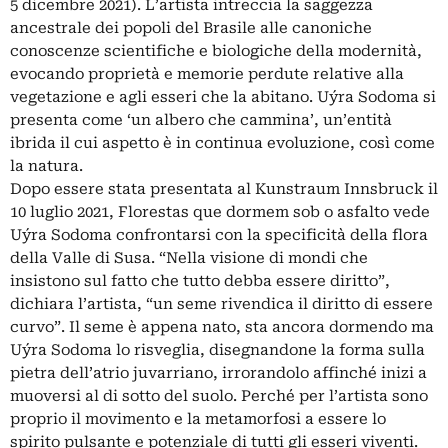
5 dicembre 2021). L’artista intreccia la saggezza
ancestrale dei popoli del Brasile alle canoniche
conoscenze scientifiche e biologiche della modernità,
evocando proprietà e memorie perdute relative alla
vegetazione e agli esseri che la abitano. Uýra Sodoma si
presenta come ‘un albero che cammina’, un’entità
ibrida il cui aspetto è in continua evoluzione, così come
la natura.
Dopo essere stata presentata al Kunstraum Innsbruck il
10 luglio 2021, Florestas que dormem sob o asfalto vede
Uýra Sodoma confrontarsi con la specificità della flora
della Valle di Susa. “Nella visione di mondi che
insistono sul fatto che tutto debba essere diritto”,
dichiara l’artista, “un seme rivendica il diritto di essere
curvo”. Il seme è appena nato, sta ancora dormendo ma
Uýra Sodoma lo risveglia, disegnandone la forma sulla
pietra dell’atrio juvarriano, irrorandolo affinché inizi a
muoversi al di sotto del suolo. Perché per l’artista sono
proprio il movimento e la metamorfosi a essere lo
spirito pulsante e potenziale di tutti gli esseri viventi.