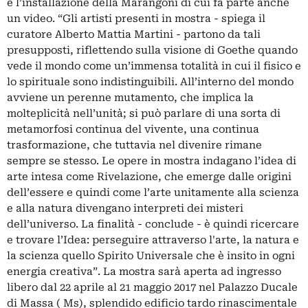
e l’installazione della Marangoni di cui fa parte anche
un video. “Gli artisti presenti in mostra - spiega il
curatore Alberto Mattia Martini - partono da tali
presupposti, riflettendo sulla visione di Goethe quando
vede il mondo come un’immensa totalità in cui il fisico e
lo spirituale sono indistinguibili. All’interno del mondo
avviene un perenne mutamento, che implica la
molteplicità nell’unità; si può parlare di una sorta di
metamorfosi continua del vivente, una continua
trasformazione, che tuttavia nel divenire rimane
sempre se stesso. Le opere in mostra indagano l’idea di
arte intesa come Rivelazione, che emerge dalle origini
dell’essere e quindi come l’arte unitamente alla scienza
e alla natura divengano interpreti dei misteri
dell’universo. La finalità - conclude - è quindi ricercare
e trovare l’Idea: perseguire attraverso l'arte, la natura e
la scienza quello Spirito Universale che è insito in ogni
energia creativa”. La mostra sarà aperta ad ingresso
libero dal 22 aprile al 21 maggio 2017 nel Palazzo Ducale
di Massa ( Ms), splendido edificio tardo rinascimentale