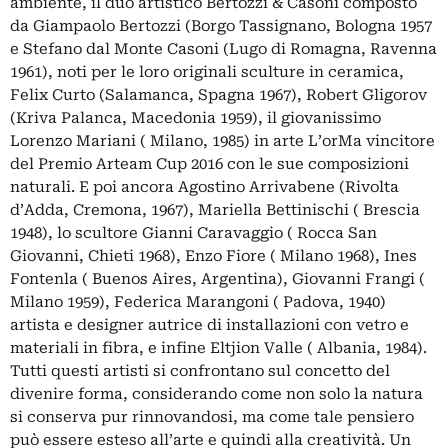
ambiente, il duo artistico Bertozzi & Casoni composto
da Giampaolo Bertozzi (Borgo Tassignano, Bologna 1957
e Stefano dal Monte Casoni (Lugo di Romagna, Ravenna
1961), noti per le loro originali sculture in ceramica,
Felix Curto (Salamanca, Spagna 1967), Robert Gligorov
(Kriva Palanca, Macedonia 1959), il giovanissimo
Lorenzo Mariani ( Milano, 1985) in arte L’orMa vincitore
del Premio Arteam Cup 2016 con le sue composizioni
naturali. E poi ancora Agostino Arrivabene (Rivolta
d’Adda, Cremona, 1967), Mariella Bettinischi ( Brescia
1948), lo scultore Gianni Caravaggio ( Rocca San
Giovanni, Chieti 1968), Enzo Fiore ( Milano 1968), Ines
Fontenla ( Buenos Aires, Argentina), Giovanni Frangi (
Milano 1959), Federica Marangoni ( Padova, 1940)
artista e designer autrice di installazioni con vetro e
materiali in fibra, e infine Eltjion Valle ( Albania, 1984).
Tutti questi artisti si confrontano sul concetto del
divenire forma, considerando come non solo la natura
si conserva pur rinnovandosi, ma come tale pensiero
può essere esteso all’arte e quindi alla creatività. Un