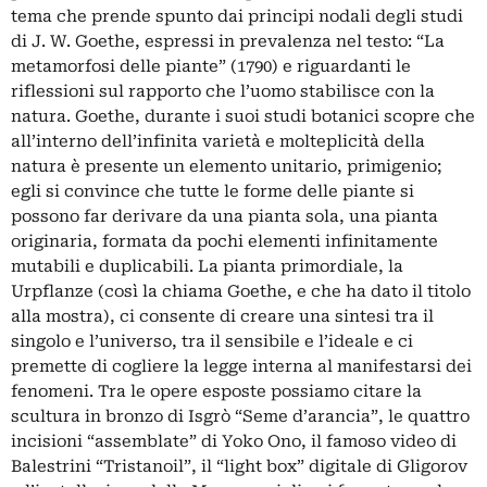
tema che prende spunto dai principi nodali degli studi
di J. W. Goethe, espressi in prevalenza nel testo: “La
metamorfosi delle piante” (1790) e riguardanti le
riflessioni sul rapporto che l’uomo stabilisce con la
natura. Goethe, durante i suoi studi botanici scopre che
all’interno dell’infinita varietà e molteplicità della
natura è presente un elemento unitario, primigenio;
egli si convince che tutte le forme delle piante si
possono far derivare da una pianta sola, una pianta
originaria, formata da pochi elementi infinitamente
mutabili e duplicabili. La pianta primordiale, la
Urpflanze (così la chiama Goethe, e che ha dato il titolo
alla mostra), ci consente di creare una sintesi tra il
singolo e l’universo, tra il sensibile e l’ideale e ci
premette di cogliere la legge interna al manifestarsi dei
fenomeni. Tra le opere esposte possiamo citare la
scultura in bronzo di Isgrò “Seme d’arancia”, le quattro
incisioni “assemblate” di Yoko Ono, il famoso video di
Balestrini “Tristanoil”, il “light box” digitale di Gligorov