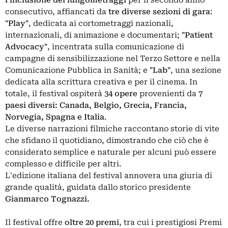
l'inclusione dei lungometraggi
per il secondo anno
consecutivo, affiancati da
tre diverse sezioni di gara
:
"Play"
, dedicata ai cortometraggi nazionali,
internazionali, di animazione e documentari;
"Patient
Advocacy"
, incentrata sulla comunicazione di
campagne di sensibilizzazione nel Terzo Settore e nella
Comunicazione Pubblica in Sanità; e
"Lab"
, una sezione
dedicata alla scrittura creativa e per il cinema. In
totale, il festival ospiterà
34 opere
provenienti da
7
paesi diversi: Canada, Belgio, Grecia, Francia,
Norvegia, Spagna e Italia
.
Le diverse narrazioni filmiche raccontano storie di vite
che sfidano il quotidiano, dimostrando che ciò che è
considerato semplice e naturale per alcuni può essere
complesso e difficile per altri.
L'edizione italiana del festival annovera una giuria di
grande qualità, guidata dallo storico presidente
Gianmarco Tognazzi.
Il festival offre
oltre
20 premi
, tra cui i prestigiosi Premi