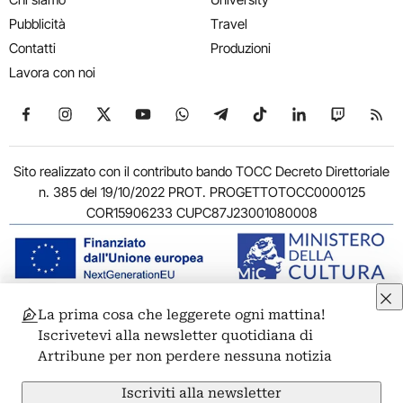
Pubblicità
Travel
Contatti
Produzioni
Lavora con noi
Seguici su Facebook
Seguici su Instagram
Seguici su X
Seguici su YouTube
Seguici su WhatsApp
Seguici su Telegram
Seguici su TikTok
Seguici su Link
Seguici su
Segui
Sito realizzato con il contributo bando TOCC Decreto Direttoriale
n. 385 del 19/10/2022 PROT. PROGETTOTOCC0000125
COR15906233 CUPC87J23001080008
La prima cosa che leggerete ogni mattina!
© 2011-2026 ARTRIBUNE srl – Corso Vittorio Emanuele II, 287 –
Iscrivetevi alla newsletter quotidiana di
00186 Roma - P.I. 11381581005
Artribune per non perdere nessuna notizia
Privacy: Responsabile della protezione dei dati personali
ARTRIBUNE srl – Corso Vittorio Emanuele II, 287 – 00186 Roma
Iscriviti alla newsletter
Termini e condizioni
Privacy Policy
Cookie Policy
Credits