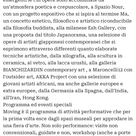
emergenti le cui opere sono accomunate da
un’atmosfera poetica e crepuscolare, a Spazio Nour,
con un progetto espositivo che si ispira al termine Ma,
un concetto estetico, filosofico e artistico riconducibile
alla filosofia buddista, alla milanese Esh Gallery, con
una proposta dal titolo Japanorama, una selezione di
opere di artisti giapponesi contemporanei che si
esprimono attraverso differenti quanto elaborate
tecniche artistiche, dalla xilografia, alla scultura in
ceramica, al vetro, alla lacca urushi, alla galleria
BIANCHIZARDIN contemporary art , a Maroncelli12 con
l’outsider art, AKKA Project con una selezione di
giovani artisti africani, ma anche gallerie europee e
extra europee, dalla Germania alla Spagna, dall’India,
all’Iran, Hong Kong.
Programma ed eventi speciali
Moving è il programma di attività performative che per
la prima volta esce dagli spazi museali per approdare in
una fiera d’arte. Non solo performance: visite non
convenzionali, guidate e non, workshop (anche a porte