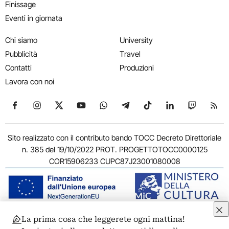
Finissage
Eventi in giornata
Chi siamo
University
Pubblicità
Travel
Contatti
Produzioni
Lavora con noi
Seguici su Facebook
Seguici su Instagram
Seguici su X
Seguici su YouTube
Seguici su WhatsApp
Seguici su Telegram
Seguici su TikTok
Seguici su Link
Seguici su
Segui
Sito realizzato con il contributo bando TOCC Decreto Direttoriale
n. 385 del 19/10/2022 PROT. PROGETTOTOCC0000125
COR15906233 CUPC87J23001080008
La prima cosa che leggerete ogni mattina!
© 2011-2026 ARTRIBUNE srl – Corso Vittorio Emanuele II, 287 –