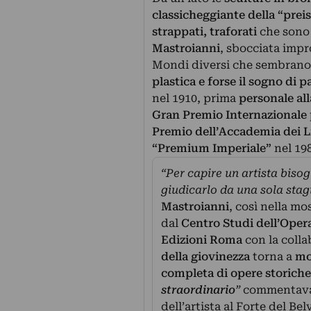
classicheggiante della “preist
strappati, traforati
che sono 
Mastroianni
, sbocciata impr
Mondi diversi che sembrano
plastica e forse il sogno di 
nel 1910, prima
personale all
Gran Premio Internazionale p
Premio dell’Accademia dei Li
“Premium Imperiale”
nel 19
“Per capire un artista biso
giudicarlo da una sola stagi
Mastroianni
, così nella m
dal
Centro Studi dell’Oper
Edizioni Roma
con la colla
della giovinezza
torna a
mo
completa di opere storiche
straordinario
”
commentava 
dell’artista al Forte del Be