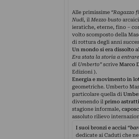
Alle primissime
“Ragazzo fi
Nudi,
il
Mezzo busto
arcaici
ieratiche, eterne, fino – c
volto scomposto della Masc
di rottura degli anni succes
Un mondo si era dissolto a
Era stata la storia a entrar
di Umberto”
scrive
Marco 
Edizioni ).
Energia e movimento in lot
geometriche. Umberto Mast
particolare quella di
Umber
divenendo il
primo astratti
stagione informale,
caposc
assoluto rilievo internazion
I suoi bronzi e acciai
“bar
dedicate ai Caduti che ne