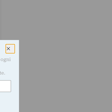
 ogni
e
te.