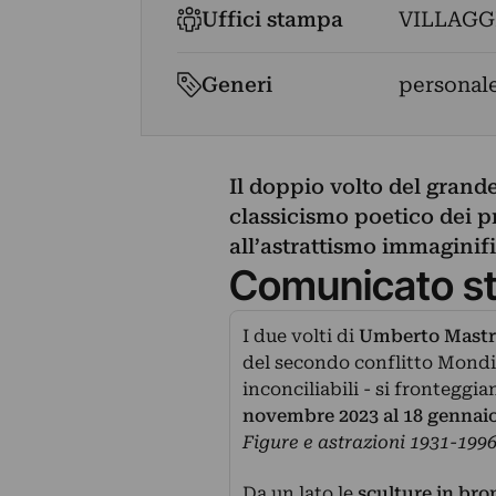
Uffici stampa
VILLAGG
Generi
personal
Il doppio volto del grande
classicismo poetico dei p
all’astrattismo immaginifi
Comunicato s
I due volti di
Umberto Mastr
del secondo conflitto Mondi
inconciliabili - si fronteggi
novembre 2023 al 18 gennaio
Figure e astrazioni 1931-199
Da un lato le
sculture in bro