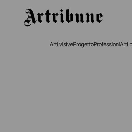
Artribune
Arti visive
Progetto
Professioni
Arti 