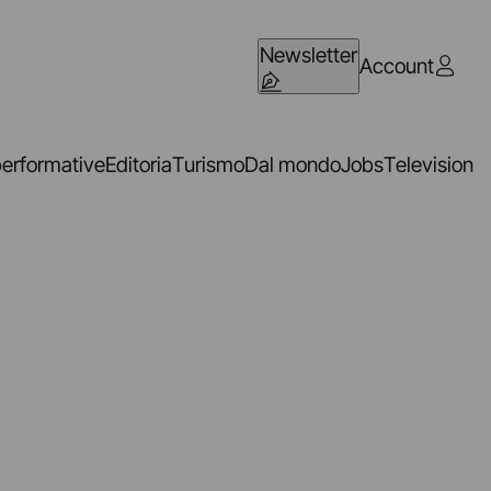
Newsletter
Account
performative
Editoria
Turismo
Dal mondo
Jobs
Television