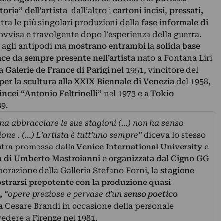
oria” dell’artista
dall’altro i
cartoni incisi
,
pressati,
tra le più singolari produzioni della
fase informale di
ovvisa e travolgente dopo l’esperienza della guerra.
 agli antipodi ma
mostrano entrambi
la
solida base
pace da sempre presente nell’artista
nato a Fontana Liri
a Galerie de France di Parigi
nel 1951, vincitore del
er la scultura alla XXIX Biennale di Venezia
del 1958,
ncei “Antonio Feltrinelli”
nel 1973 e
a Tokio
89.
gna abbracciare le sue stagioni (…) non ha senso
one . (…) L’artista è tutt’uno sempre”
diceva lo stesso
ostra promossa dalla
Venice International University
e
a di Umberto Mastroianni
e
organizzata dal Cigno GG
borazione della Galleria Stefano Forni, la
stagione
strarsi prepotente con la produzione quasi
,
“opere preziose e pervase d’un
senso poetico
Cesare Brandi in occasione della personale
lvedere a Firenze nel 1981.