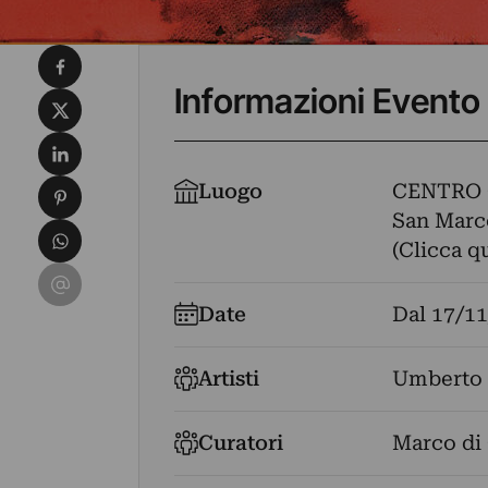
Condividi su Facebook
Informazioni Evento
Condividi su X
Condividi su LinkedIn
Condividi su Pinterest
Luogo
CENTRO 
San Marco
Condividi su WhatsApp
(Clicca q
Condividi su Email
Date
Dal
17/11
Artisti
Umberto 
Curatori
Marco di