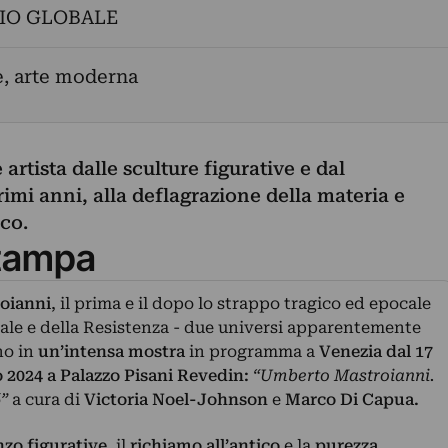
IO GLOBALE
e, arte moderna
 artista
dalle sculture figurative e dal
rimi anni,
alla deflagrazione della materia e
co.
tampa
oianni
, il prima e il dopo lo strappo tragico ed epocale
ale e della Resistenza - due universi apparentemente
ano in
un’intensa mostra
in programma a
Venezia dal 17
 2024 a Palazzo Pisani Revedin:
“Umberto Mastroianni.
6”
a cura di
Victoria Noel-Johnson
e
Marco Di Capua.
nzo figurative
, il
richiamo all’antico
e la
purezza