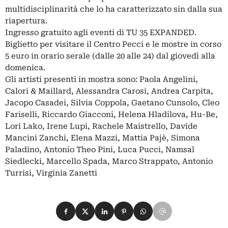
multidisciplinarità che lo ha caratterizzato sin dalla sua
riapertura.
Ingresso gratuito agli eventi di TU 35 EXPANDED.
Biglietto per visitare il Centro Pecci e le mostre in corso
5 euro in orario serale (dalle 20 alle 24) dal giovedì alla
domenica.
Gli artisti presenti in mostra sono: Paola Angelini,
Calori & Maillard, Alessandra Carosi, Andrea Carpita,
Jacopo Casadei, Silvia Coppola, Gaetano Cunsolo, Cleo
Fariselli, Riccardo Giacconi, Helena Hladilova, Hu-Be,
Lori Lako, Irene Lupi, Rachele Maistrello, Davide
Mancini Zanchi, Elena Mazzi, Mattia Pajè, Simona
Paladino, Antonio Theo Pini, Luca Pucci, Namsal
Siedlecki, Marcello Spada, Marco Strappato, Antonio
Turrisi, Virginia Zanetti
Condividi su Facebook
Condividi su X
Condividi su LinkedIn
Condividi su Pinterest
Condividi su WhatsApp
Condividi su Email