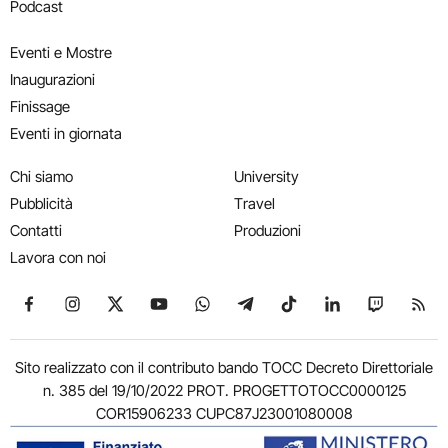
Podcast
Eventi e Mostre
Inaugurazioni
Finissage
Eventi in giornata
Chi siamo
University
Pubblicità
Travel
Contatti
Produzioni
Lavora con noi
Seguici su Facebook
Seguici su Instagram
Seguici su X
Seguici su YouTube
Seguici su WhatsApp
Seguici su Telegram
Seguici su TikTok
Seguici su Link
Seguici su
Segui
Sito realizzato con il contributo bando TOCC Decreto Direttoriale
n. 385 del 19/10/2022 PROT. PROGETTOTOCC0000125
COR15906233 CUPC87J23001080008