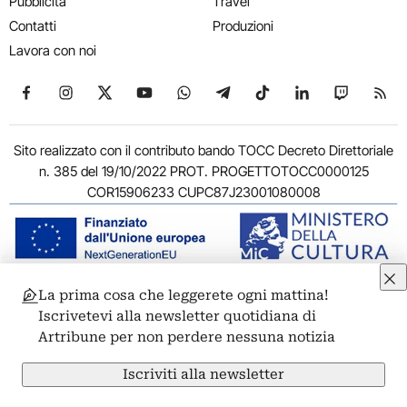
Pubblicità
Travel
Contatti
Produzioni
Lavora con noi
Seguici su Facebook
Seguici su Instagram
Seguici su X
Seguici su YouTube
Seguici su WhatsApp
Seguici su Telegram
Seguici su TikTok
Seguici su Link
Seguici su
Segui
Sito realizzato con il contributo bando TOCC Decreto Direttoriale
n. 385 del 19/10/2022 PROT. PROGETTOTOCC0000125
COR15906233 CUPC87J23001080008
La prima cosa che leggerete ogni mattina!
© 2011-2026 ARTRIBUNE srl – Corso Vittorio Emanuele II, 287 –
Iscrivetevi alla newsletter quotidiana di
00186 Roma - P.I. 11381581005
Artribune per non perdere nessuna notizia
Privacy: Responsabile della protezione dei dati personali
ARTRIBUNE srl – Corso Vittorio Emanuele II, 287 – 00186 Roma
Iscriviti alla newsletter
Termini e condizioni
Privacy Policy
Cookie Policy
Credits