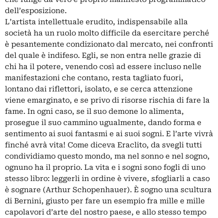
dell’esposizione.
L’artista intellettuale erudito, indispensabile alla
società ha un ruolo molto difficile da esercitare perché
è pesantemente condizionato dal mercato, nei confronti
del quale è indifeso. Egli, se non entra nelle grazie di
chi ha il potere, venendo così ad essere incluso nelle
manifestazioni che contano, resta tagliato fuori,
lontano dai riflettori, isolato, e se cerca attenzione
viene emarginato, e se privo di risorse rischia di fare la
fame. In ogni caso, se il suo demone lo alimenta,
prosegue il suo cammino ugualmente, dando forma e
sentimento ai suoi fantasmi e ai suoi sogni. E l’arte vivrà
finché avrà vita! Come diceva Eraclito, da svegli tutti
condividiamo questo mondo, ma nel sonno e nel sogno,
ognuno ha il proprio. La vita e i sogni sono fogli di uno
stesso libro: leggerli in ordine è vivere, sfogliarli a caso
è sognare (Arthur Schopenhauer). È sogno una scultura
di Bernini, giusto per fare un esempio fra mille e mille
capolavori d’arte del nostro paese, e allo stesso tempo