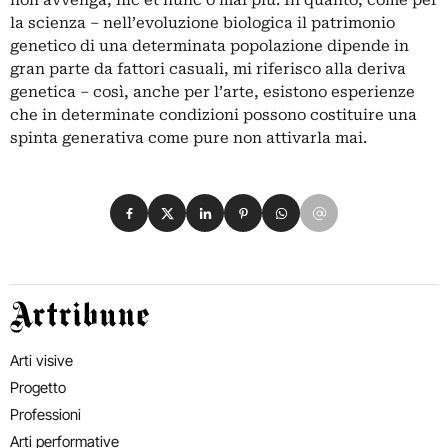
non avvenga, hic et nunc o mai più. In quanto, come per
la scienza – nell’evoluzione biologica il patrimonio
genetico di una determinata popolazione dipende in
gran parte da fattori casuali, mi riferisco alla deriva
genetica – così, anche per l’arte, esistono esperienze
che in determinate condizioni possono costituire una
spinta generativa come pure non attivarla mai.
Condividi su Facebook
Condividi su X
Condividi su LinkedIn
Condividi su Pinterest
Condividi su WhatsApp
Condividi su Email
Artribune
Arti visive
Progetto
Professioni
Arti performative