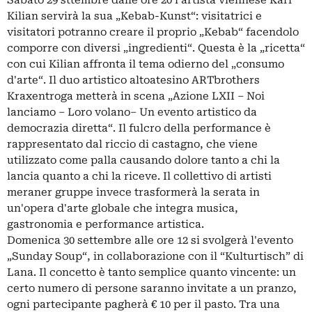
Sabato 29 sttembre dalle ore 20 l'artista viennese Karl
Kilian servirà la sua „Kebab-Kunst“: visitatrici e
visitatori potranno creare il proprio „Kebab“ facendolo
comporre con diversi „ingredienti“. Questa è la „ricetta“
con cui Kilian affronta il tema odierno del „consumo
d'arte“. Il duo artistico altoatesino ARTbrothers
Kraxentroga metterà in scena „Azione LXII – Noi
lanciamo – Loro volano– Un evento artistico da
democrazia diretta“. Il fulcro della performance è
rappresentato dal riccio di castagno, che viene
utilizzato come palla causando dolore tanto a chi la
lancia quanto a chi la riceve. Il collettivo di artisti
meraner gruppe invece trasformerà la serata in
un'opera d'arte globale che integra musica,
gastronomia e performance artistica.
Domenica 30 settembre alle ore 12 si svolgerà l'evento
„Sunday Soup“, in collaborazione con il “Kulturtisch” di
Lana. Il concetto è tanto semplice quanto vincente: un
certo numero di persone saranno invitate a un pranzo,
ogni partecipante pagherà € 10 per il pasto. Tra una